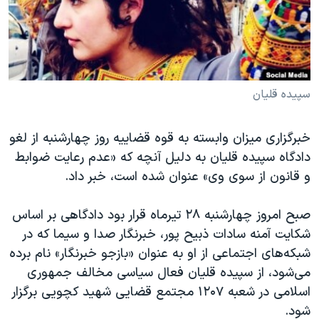
دنبال کنید
مستندها
فرهنگ و زندگی
حقوق شهروندی
انتخابات ریاست جمهوری آمریکا ۲۰۲۴
اقتصادی
حمله جمهوری اسلامی به اسرائیل
رمز مهسا
علم و فناوری
سپیده قلیان
زبانهای مختلف
اسرائیل در جنگ
ورزش زنان در ایران
خبرگزاری میزان وابسته به قوه قضاییه روز چهارشنبه از لغو
گالری عکس
اعتراضات زن، زندگی، آزادی
دادگاه سپیده قلیان به دلیل آنچه که «عدم رعایت ضوابط
آرشیو پخش زنده
مجموعه مستندهای دادخواهی
و قانون از سوی وی» عنوان شده است، خبر داد.
تریبونال مردمی آبان ۹۸
صبح امروز چهارشنبه ۲۸ تیرماه قرار بود دادگاهی بر اساس
دادگاه حمید نوری
شکایت آمنه سادات ذبیح پور، خبرنگار صدا و سیما که در
چهل سال گروگان‌گیری
شبکه‌های اجتماعی از او به عنوان «بازجو خبرنگار» نام برده
می‌شود، از سپیده قلیان فعال سیاسی مخالف جمهوری
قانون شفافیت دارائی کادر رهبری ایران
اسلامی در شعبه ۱۲۰۷ مجتمع قضایی شهید کچویی برگزار
اعتراضات مردمی آبان ۹۸
شود.