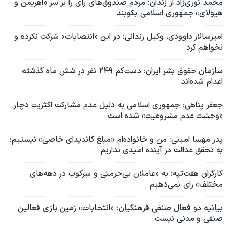
محمد نوری‌زاد از زندان: مردم صندوق‌های رأی را بر سر «اهریمن و
هیولای» جمهوری اسلامی بکوبند
امیرسالار داوودی، وکیل زندانی: در این «انتصابات» شرکت نکرده و
نخواهم کرد
سازمان حقوق بشر ایران: دست‌کم ۲۴۹ نفر در شش ماه گذشته
اعدام شده‌اند
جعفر پناهی: جمهوری اسلامی به دلیل عدم مشارکت اکثریت دچار
«وحشت عدم مشروعیت»‌ شده است
پدر مهسا امینی: من و خانواده‌ام «مبلغ کاندیدای خاصی» نیستیم؛
به تحقق عدالت در آینده امیدی نداریم
کارگران هفت‌تپه: به «عاملان بی‌حرمتی و سرکوب در دهه‌های
مختلف» رای نمی‌دهیم
بیانیه دو فعال صنفی فرهنگیان: «انتخابات» زمین بازی فعالین
صنفی و مدنی نیست