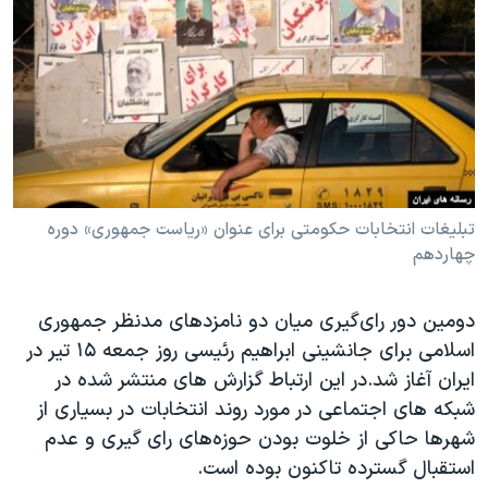
دنبال کنید
مستندها
فرهنگ و زندگی
حقوق شهروندی
انتخابات ریاست جمهوری آمریکا ۲۰۲۴
اقتصادی
حمله جمهوری اسلامی به اسرائیل
رمز مهسا
علم و فناوری
زبانهای مختلف
اسرائیل در جنگ
ورزش زنان در ایران
گالری عکس
اعتراضات زن، زندگی، آزادی
تبلیغات انتخابات حکومتی برای عنوان «ریاست جمهوری» دوره
چهاردهم
آرشیو پخش زنده
مجموعه مستندهای دادخواهی
تریبونال مردمی آبان ۹۸
دومین دور رای‌گیری میان دو نامزدهای مدنظر جمهوری
دادگاه حمید نوری
اسلامی برای جانشینی ابراهیم رئیسی روز جمعه ۱۵ تیر در
چهل سال گروگان‌گیری
ایران آغاز شد.در این ارتباط گزارش های منتشر شده در
شبکه های اجتماعی در مورد روند انتخابات در بسیاری از
قانون شفافیت دارائی کادر رهبری ایران
شهرها حاکی از خلوت بودن حوزه‌های رای گیری و عدم
اعتراضات مردمی آبان ۹۸
استقبال گسترده تاکنون بوده است.