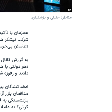
نرگس محمدی برنده جایزه نوبل صلح
همایش محافظه‌کاران آمریکا «سی‌پک»
مناظره جلیلی و پزشکیان.
صفحه‌های ویژه
همزمان با تأکید
سفر پرزیدنت ترامپ به چین
شرکت نیشکر هفت 
«عاملان بی‌حرم
به گزارش کانال 
«هر دولتی با ه
دادند و رفوزه ش
امضا‌کنندگان بی
مدافعان بازار 
بازنشستگی به ق
گرانی؟ به عامل