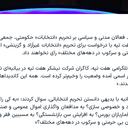
 فعالان مدنی و سیاسی بر تحریم «انتخابات» حکومتی، جمعی ا
تپه با درخواست برای تحریم «انتخابات غیرآزاد و گزینشی» اع
تی و سرکوب در دهه‌های مختلف» رای نخواهند داد.
تلگرامی هفت تپه، کاگران شرکت نیشکر هفت تپه در بیانیه‌ای ت
ر اسمی آمده وضعیت را وخیم‌تر کرده است. همه این کاندیداه
دند.»
انیه با بدیهی دانستن تحریم انتخاباتی، سوال کردند: «به کی ر
آزاد و خصوصی سازی؟ به مدافعان واگذاری اموال عمومی و صن
ماربازان بورس؟ به افزایش سن بازنشستگی؟ به مسببین فقر و 
ان بی حرمتی و سرکوب در دهه‌های مختلف؟»