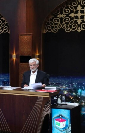
مستندها
فرهنگ و زندگی
حقوق شهروندی
انتخابات ریاست جمهوری آمریکا ۲۰۲۴
اقتصادی
حمله جمهوری اسلامی به اسرائیل
رمز مهسا
علم و فناوری
اسرائیل در جنگ
ورزش زنان در ایران
گالری عکس
اعتراضات زن، زندگی، آزادی
آرشیو پخش زنده
مجموعه مستندهای دادخواهی
تریبونال مردمی آبان ۹۸
دادگاه حمید نوری
چهل سال گروگان‌گیری
قانون شفافیت دارائی کادر رهبری ایران
اعتراضات مردمی آبان ۹۸
اسرائیل در جنگ