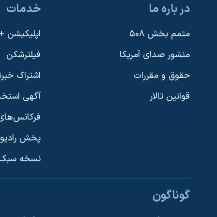
در باره ما
خدمات
متمم بخش ۵۰۸
اپلیکیشن +VOA
منشور صدای آمریکا
فیلترشکن
حقوق و مقررات
اشتراک خبرن
قوانین تالار
آگهی استخد
فرکانس‌های 
پخش رادیو
یادگیری زبان انگلیسی
نسخه سبک 
دنبال کنید
گوناگون