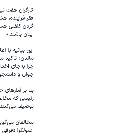
کارگران هفت تپه
فقر فزاینده،‌ ه
گردن کلفتی هست
اینان باشند.»
این بیانیه با ا
ماندن» تاکید می
چرا به‌جای اختل
جوان و دانشجو 
بنا بر آمارهای 
رئیسی که مخالفا
توصیف می‌کنند،
مخالفان می‌گوی
اصولگرا «فرقی 