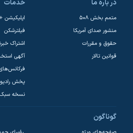
در باره ما
خدمات
متمم بخش ۵۰۸
اپلیکیشن +VOA
منشور صدای آمریکا
فیلترشکن
حقوق و مقررات
اشتراک خبرن
قوانین تالار
آگهی استخد
فرکانس‌های 
پخش رادیو
یادگیری زبان انگلیسی
نسخه سبک 
دنبال کنید
گوناگون
صفحه‌های ویژه
رؤسای جمهو