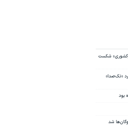
دوکشوری» شکست
د «تک‌صدا»
 بود
گان‌ها شد