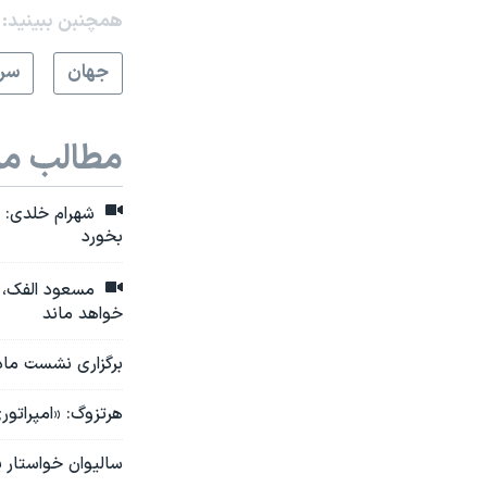
همچنبن ببینید:
جهان
سرخ
مطالب مر
شهرام خلدی: 
بخورد
مسعود الفک، ک
خواهد ماند
برگزاری نشست مادر
هرتزوگ: «امپرات
سالیوان خواستار 