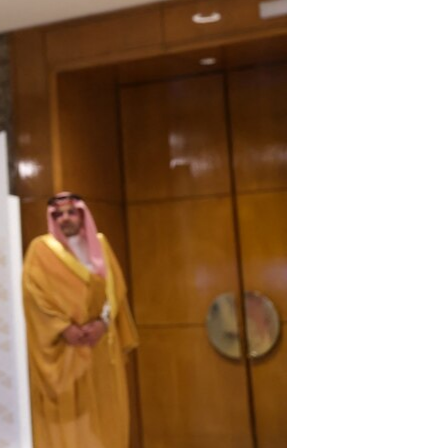
مستندها
فرهنگ و زندگی
حقوق شهروندی
انتخابات ریاست جمهوری آمریکا ۲۰۲۴
اقتصادی
حمله جمهوری اسلامی به اسرائیل
رمز مهسا
علم و فناوری
اسرائیل در جنگ
ورزش زنان در ایران
گالری عکس
اعتراضات زن، زندگی، آزادی
آرشیو پخش زنده
مجموعه مستندهای دادخواهی
تریبونال مردمی آبان ۹۸
دادگاه حمید نوری
چهل سال گروگان‌گیری
قانون شفافیت دارائی کادر رهبری ایران
اعتراضات مردمی آبان ۹۸
اسرائیل در جنگ