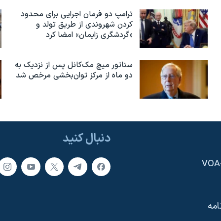
ترامپ دو فرمان اجرایی برای محدود
کردن شهروندی از طریق تولد و
«گردشگری زایمان» امضا کرد
سناتور میچ مک‌کانل پس از نزدیک به
دو ماه از مرکز توان‌بخشی مرخص شد
دنبال کنید
امه