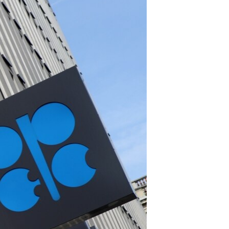
مستندها
فرهنگ و زندگی
حقوق شهروندی
انتخابات ریاست جمهوری آمریکا ۲۰۲۴
اقتصادی
حمله جمهوری اسلامی به اسرائیل
رمز مهسا
علم و فناوری
اسرائیل در جنگ
ورزش زنان در ایران
گالری عکس
اعتراضات زن، زندگی، آزادی
آرشیو پخش زنده
مجموعه مستندهای دادخواهی
تریبونال مردمی آبان ۹۸
دادگاه حمید نوری
چهل سال گروگان‌گیری
قانون شفافیت دارائی کادر رهبری ایران
اعتراضات مردمی آبان ۹۸
اسرائیل در جنگ