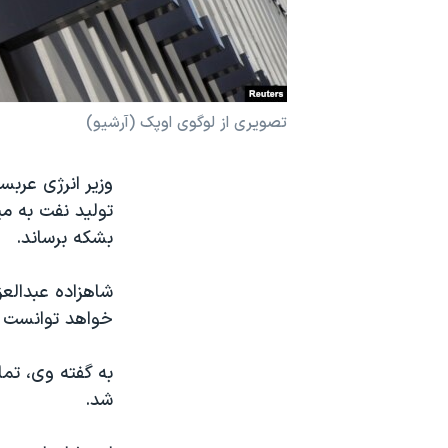
نرگس محمدی برنده جایزه نوبل صلح
همایش محافظه‌کاران آمریکا «سی‌پک»
صفحه‌های ویژه
تصویری از لوگوی اوپک (آرشیو)
سفر پرزیدنت ترامپ به چین
بشکه برساند.
شاهزاده عبدالعز
خواهد توانست س
به گفته وی، تما
شد.