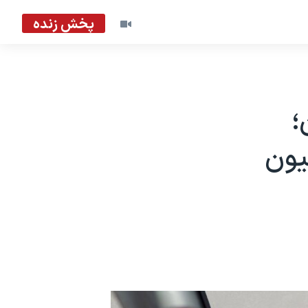
پخش زنده
؛
لید روزانه١٣ میلیون