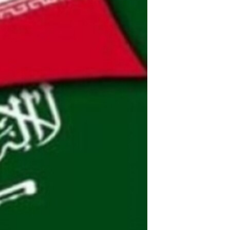
مستندها
فرهنگ و زندگی
حقوق شهروندی
انتخابات ریاست جمهوری آمریکا ۲۰۲۴
اقتصادی
حمله جمهوری اسلامی به اسرائیل
رمز مهسا
علم و فناوری
اسرائیل در جنگ
ورزش زنان در ایران
گالری عکس
اعتراضات زن، زندگی، آزادی
آرشیو پخش زنده
مجموعه مستندهای دادخواهی
تریبونال مردمی آبان ۹۸
دادگاه حمید نوری
چهل سال گروگان‌گیری
قانون شفافیت دارائی کادر رهبری ایران
اعتراضات مردمی آبان ۹۸
اسرائیل در جنگ