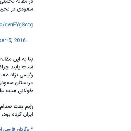
در مقاله تحلیلی
سعودی در تحریک
.co/qvnFYgSctg
er 5, 2016
— Arash Reisinezhad (@arashreisi)
بنا به این مقال
شدت یابند چراکه
رئیسی نژاد معت
عربستان سعودی 
طولانی مدت عل
رژیم بعث صدام 
ایران کرده بود،
* برگردان فارسی ا