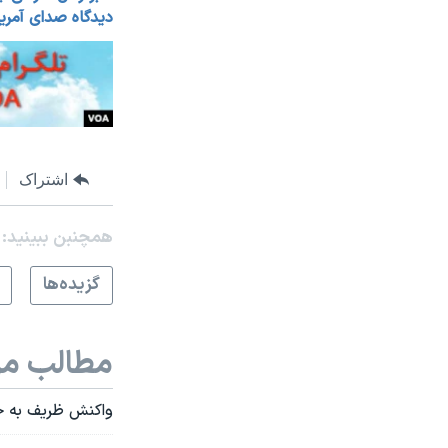
دیدگاه صدای آمری
اشتراک
همچنبن ببینید:
گزيده‌ها
مطالب مر
واکنش ظریف به ح