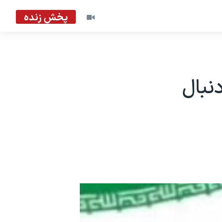
پخش زنده
نبال