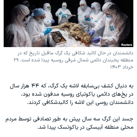
دنبال کنید
مستندها
فرهنگ و زندگی
حقوق شهروندی
انتخابات ریاست جمهوری آمریکا ۲۰۲۴
اقتصادی
حمله جمهوری اسلامی به اسرائیل
رمز مهسا
علم و فناوری
زبانهای مختلف
اسرائیل در جنگ
ورزش زنان در ایران
دانشمندان در حال کالبد شکافی یک گرگ ماقبل تاریخ که در
منطقه یخبندان دائمی شمال شرقی روسیه پیدا شده است. ۲۹
گالری عکس
اعتراضات زن، زندگی، آزادی
خرداد ۱۴۰۳
آرشیو پخش زنده
مجموعه مستندهای دادخواهی
تریبونال مردمی آبان ۹۸
به دنبال کشف بی‌سابقه لاشه یک گرگ، که ۴۴ هزار سال
در یخ‌های دائمی یاکوتیای روسیه مدفون شده بود،
دادگاه حمید نوری
دانشمندان روسی این لاشه را کالبدشکافی کردند.
چهل سال گروگان‌گیری
قانون شفافیت دارائی کادر رهبری ایران
جسد این گرگ سه سال پیش به طور تصادفی توسط مردم
محلی منطقه آبیسکی در یاکوتسک پیدا شد.
اعتراضات مردمی آبان ۹۸