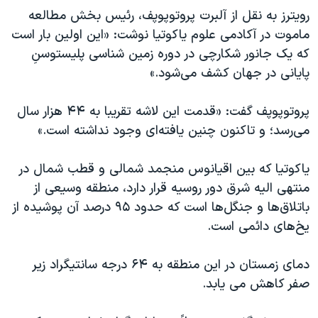
اسرائیل در جنگ
رویترز به نقل از آلبرت پروتوپوپف، رئیس بخش مطالعه
نرگس محمدی برنده جایزه نوبل صلح
ماموت در آکادمی علوم یاکوتیا نوشت: «این اولین بار است
که یک جانور شکارچی در دوره زمین شناسی پلیستوسنِ
همایش محافظه‌کاران آمریکا «سی‌پک»
پایانی در جهان کشف می‌شود.»
صفحه‌های ویژه
سفر پرزیدنت ترامپ به چین
پروتوپوپف گفت: «قدمت این لاشه تقریبا به ۴۴ هزار سال
می‌رسد؛ و تاکنون چنین یافته‌‌ای وجود نداشته است.»
یاکوتیا که بین اقیانوس منجمد شمالی و قطب شمال در
منتهی ‌الیه شرق دور روسیه قرار دارد، منطقه وسیعی از
باتلاق‌ها و جنگل‌ها است که حدود ۹۵ درصد آن پوشیده از
یخ‌های دائمی است.
دمای زمستان در این منطقه به ۶۴ درجه سانتیگراد زیر
صفر کاهش می یابد.