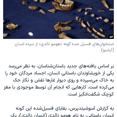
دنبال کنید
مستندها
فرهنگ و زندگی
حقوق شهروندی
انتخابات ریاست جمهوری آمریکا ۲۰۲۴
اقتصادی
حمله جمهوری اسلامی به اسرائیل
رمز مهسا
علم و فناوری
زبانهای مختلف
اسرائیل در جنگ
ورزش زنان در ایران
استخوان‌های فسیل شده گونه «هومو نالدی» از سرده انسان
(آرشیو)
گالری عکس
اعتراضات زن، زندگی، آزادی
آرشیو پخش زنده
مجموعه مستندهای دادخواهی
بر اساس یافته‌های جدید باستان‌شناسان، به نظر می‌رسد
تریبونال مردمی آبان ۹۸
یکی از خویشاوندان باستانی انسان، اجساد مردگان خود را
به خاک می‌سپرده و روی دیوار غارها نقش و نگار حک
دادگاه حمید نوری
می‌کرده است، کارهایی که انجام آن توسط موجودی با مغز
چهل سال گروگان‌گیری
کوچک شگفت‌انگیز است.
قانون شفافیت دارائی کادر رهبری ایران
به گزارش آسوشیتدپرس، بقایای فسیل‌شده این گونه
اعتراضات مردمی آبان ۹۸
انسان باستانی، به نام هومو نالدی (انسان نالدی)، یک