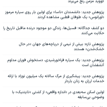
کووید مزمن رنج می‌برند
پژوهش جدید: دانشمندان «ناسا» برای اولین بار روی سیاره مرموز
«اورانوس» یک طوفان قطبی مشاهده کردند
دو کشف جداگانه؛ فسیل‌ها، زندگی دو موجود درنده ماقبل تاریخ را
حکایت می‌کنند
پژوهش تازه: بیش از نیمی از دریاچه‌های جهان «در حال
خشک‌شدن» هستند
پژوهش جدید: یک سیاره فراخورشیدی، دستخوش فوران مداوم
آتشفشان است
پژوهش جدید: پیشگیری از مرگ سالانه یک میلیون نوزاد با ارائه
خدمات ارزان به زنان باردار
اولین اسکن سه‌بعدی در «اندازه واقعی» از کشتی «تایتنیک» با
وضوحی بی‌سابقه