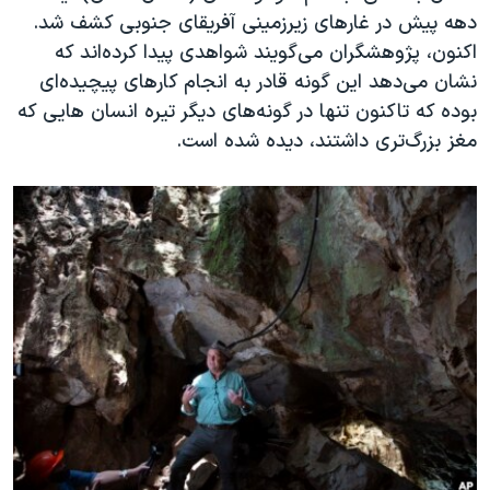
اسرائیل در جنگ
دهه پیش در غارهای زیرزمینی آفریقای جنوبی کشف شد.
نرگس محمدی برنده جایزه نوبل صلح
اکنون، پژوهشگران می‌گویند شواهدی پیدا کرده‌اند که
نشان می‌دهد این گونه قادر به انجام کارهای پیچیده‌ای
همایش محافظه‌کاران آمریکا «سی‌پک»
بوده که تاکنون تنها در گونه‌های دیگر تیره انسان هایی که
صفحه‌های ویژه
مغز بزرگ‌تری داشتند، دیده شده است.
سفر پرزیدنت ترامپ به چین