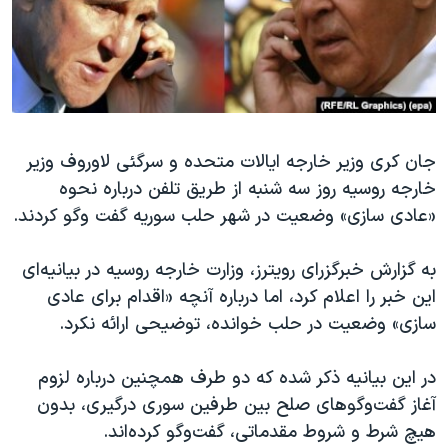
دنبال کنید
مستندها
فرهنگ و زندگی
حقوق شهروندی
انتخابات ریاست جمهوری آمریکا ۲۰۲۴
اقتصادی
حمله جمهوری اسلامی به اسرائیل
رمز مهسا
علم و فناوری
زبانهای مختلف
جان کری وزیر خارجه ایالات متحده و سرگئی لاوروف وزیر
اسرائیل در جنگ
ورزش زنان در ایران
خارجه روسیه روز سه شنبه از طریق تلفن درباره نحوه
گالری عکس
اعتراضات زن، زندگی، آزادی
«عادی سازی» وضعیت در شهر حلب سوریه گفت وگو کردند.
آرشیو پخش زنده
مجموعه مستندهای دادخواهی
به گزارش خبرگزرای رویترز، وزارت خارجه روسیه در بیانیه‌ای
تریبونال مردمی آبان ۹۸
این خبر را اعلام کرد، اما درباره آنچه «اقدام برای عادی
دادگاه حمید نوری
سازی» وضعیت در حلب خوانده، توضیحی ارائه نکرد.
چهل سال گروگان‌گیری
در این بیانیه ذکر شده که دو طرف همچنین درباره لزوم
قانون شفافیت دارائی کادر رهبری ایران
آغاز گفت‌وگوهای صلح بین طرفین سوری درگیری، بدون
اعتراضات مردمی آبان ۹۸
هیچ شرط و شروط مقدماتی، گفت‌وگو کرده‌اند.