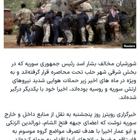
دنبال کنید
مستندها
فرهنگ و زندگی
حقوق شهروندی
انتخابات ریاست جمهوری آمریکا ۲۰۲۴
اقتصادی
حمله جمهوری اسلامی به اسرائیل
رمز مهسا
علم و فناوری
زبانهای مختلف
اسرائیل در جنگ
ورزش زنان در ایران
گالری عکس
اعتراضات زن، زندگی، آزادی
شورشیان مخالف بشار اسد رئیس جمهوری سوریه که در
بخش شرقی شهر حلب تحت محاصره قرار گرفته‌اند و به
آرشیو پخش زنده
مجموعه مستندهای دادخواهی
ویژه در ماه های اخیر زیر حملات هوایی شدید نیروهای
تریبونال مردمی آبان ۹۸
ارتش سوریه و روسیه بوده‌اند، اخیرا خود با یکدیگر درگیر
دادگاه حمید نوری
شده‌اند.
چهل سال گروگان‌گیری
خبرگزاری رویترز روز پنجشنبه به نقل از منابع داخل و خارج
قانون شفافیت دارائی کادر رهبری ایران
سوریه نوشت که اعضای جبهه فتح الشام، نورالدین الزنکی
اعتراضات مردمی آبان ۹۸
و ابو عمار اخیرا با هدف تصرف مواضع گروه موسوم به
فاستاقم و ضبط سلاح‌های آنها اقدام به حمله کرده‌اند.