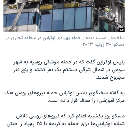
دنبال کنید
مستندها
فرهنگ و زندگی
حقوق شهروندی
انتخابات ریاست جمهوری آمریکا ۲۰۲۴
اقتصادی
حمله جمهوری اسلامی به اسرائیل
رمز مهسا
علم و فناوری
ساختمان آسیب دیده از حمله پهپادی اوکراین در منطقه تجاری در
زبانهای مختلف
مسکو. ۳۰ ژوئیه ۲۰۲۳.
اسرائیل در جنگ
ورزش زنان در ایران
گالری عکس
اعتراضات زن، زندگی، آزادی
پلیس اوکراین گفت که در حمله موشکی روسیه به شهر
آرشیو پخش زنده
مجموعه مستندهای دادخواهی
سومی در شمال شرقی دستکم یک نفر کشته و پنج نفر
مجروح شدند.
تریبونال مردمی آبان ۹۸
دادگاه حمید نوری
به گفته سخنگوی پلیس اوکراین حمله نیروهای روسی «یک
چهل سال گروگان‌گیری
مرکز آموزشی» را هدف قرار داده است.
قانون شفافیت دارائی کادر رهبری ایران
مسکو روز یکشنبه اعلام کرد که نیروهای روسی تلاش
اعتراضات مردمی آبان ۹۸
شبانه اوکراینی‌ها برای حمله به کریمه با ۲۵ پهپاد را خنثی