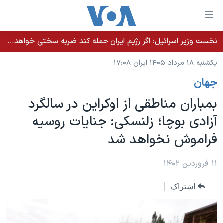
ینکهای
ابل
سترسی
نخست وزیر اسرائيل: اگر رژیم ایران حمله کند ضربه سختی خواهد خورد
خانه
هش
یکشنبه ۱۸ مرداد ۱۴۰۵ ایران ۱۷:۰۸
نسخه سبک وب‌سایت
ه
جهان
حتوای
موضوع ها
صلی
بمباران مناطقی از اوکراین در سالگرد
برنامه های تلویزیونی
ایران
هش
آزادی بوچا؛ زلنسکی: جنایات روسیه
جدول برنامه ها
ه
آمریکا
فراموش نخواهد شد
فحه
صفحه‌های ویژه
جهان
صلی
فرکانس‌های صدای آمریکا
ورزشی
جام جهانی ۲۰۲۶
۱۱ فروردین ۱۴۰۲
هش
پخش رادیویی
ه
گزیده‌ها
عملیات خشم حماسی
اشتراک
ستجو
۲۵۰سالگی آمریکا
ویژه برنامه‌ها
یادگیری زبان انگلیسی
ویدیوها
بایگانی برنامه‌های تلویزیونی