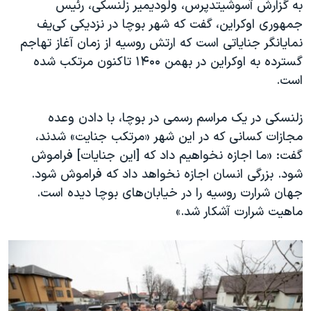
اسرائیل در جنگ
به گزارش آسوشیتدپرس، ولودیمیر زلنسکی، رئیس
جمهوری اوکراین، گفت که شهر بوچا در نزدیکی کی‌یف
نرگس محمدی برنده جایزه نوبل صلح
نمایانگر جنایاتی است که ارتش روسیه از زمان آغاز تهاجم
همایش محافظه‌کاران آمریکا «سی‌پک»
گسترده به اوکراین در بهمن ۱۴۰۰ تاکنون مرتکب شده
صفحه‌های ویژه
است.
سفر پرزیدنت ترامپ به چین
زلنسکی در یک مراسم رسمی در بوچا، با دادن وعده
مجازات کسانی که در این شهر «مرتکب جنایت» شدند،
گفت: «ما اجازه نخواهیم داد که [این جنایات] فراموش
شود. بزرگی انسان اجازه نخواهد داد که فراموش شود.
جهان شرارت روسیه را در خیابان‌های بوچا دیده است.
ماهیت شرارت آشکار شد.»