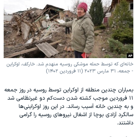
دنبال کنید
مستندها
فرهنگ و زندگی
حقوق شهروندی
انتخابات ریاست جمهوری آمریکا ۲۰۲۴
اقتصادی
حمله جمهوری اسلامی به اسرائیل
رمز مهسا
علم و فناوری
زبانهای مختلف
اسرائیل در جنگ
ورزش زنان در ایران
گالری عکس
اعتراضات زن، زندگی، آزادی
خانه‌ای که توسط حمله موشکی روسیه منهدم شد. خارکف، اوکراین
- جمعه، ۳۱ مارس ۲۰۲۳ (۱۱ فروردین ۱۴۰۲)
آرشیو پخش زنده
مجموعه مستندهای دادخواهی
تریبونال مردمی آبان ۹۸
بمباران چندین منطقه از اوکراین توسط روسیه در روز جمعه
دادگاه حمید نوری
۱۱ فروردین موجب کشته شدن دست‌کم دو غیرنظامی شد
چهل سال گروگان‌گیری
و به چندین خانه آسیب رساند. در این روز اوکراینی‌ها
سالگرد آزادی بوچا از اشغال نیروهای روسیه را گرامی
قانون شفافیت دارائی کادر رهبری ایران
داشتند.
اعتراضات مردمی آبان ۹۸