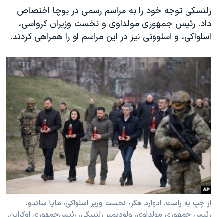
زلنسکی توجه خود را به مراسم رسمی در بوچا اختصاص
داد. رئیس جمهوری مولداوی و نخست وزیران کرواسی،
اسلواکی، و اسلوونی نیز در این مراسم او را همراهی کردند.
از چپ به راست، ادوارد هگر، نخست ‌وزیر اسلواکی، مایا ساندو،
رئیس‌ جمهوری مولداوی، ولودیمیر زلنسکی، رئیس‌جمهوری اوکراین،