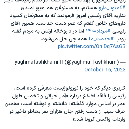
رئیس کمیسیون بهداشت اخیراً گفت: در تمام زمینه‌ها دچار
#کمبود_دارو
هستیم، به مسئولان هم هیچ امیدی
نداریم.آقای رئیسی امروز فرمودند که به معترضان کمبود
داروهای خاص گفتم که عمر دست خداست. همین آقای
رئیسی
#مرداد۱۴۰۰
اما در داروخانه ارتش به مردم گفته
بودبا
#خدمت_ما
همه چی حل می‌شود.
pic.twitter.com/OnIDq7AsGB
— yaghmafashkhami II (@yaghma_fashkham)
October 16, 2023
کاربری دیگر که خود را نورولوژیست معرفی کرده است،
رئیسی را فاقد اطلاع درباره «آمار حیاتی و تخمین طول
عمر بر اساس موارد گذشته» دانشته و نوشته است: «همین
حرف سبب از دست رفتن جان هزاران نفر بخاطر تاخیر در
واردات واکسن کرونا شد.»