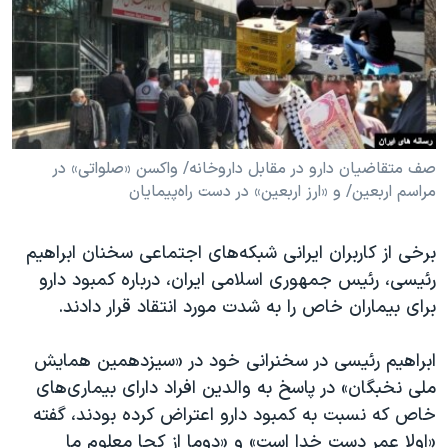
دنبال کنید
مستندها
فرهنگ و زندگی
حقوق شهروندی
انتخابات ریاست جمهوری آمریکا ۲۰۲۴
اقتصادی
حمله جمهوری اسلامی به اسرائیل
رمز مهسا
علم و فناوری
زبانهای مختلف
اسرائیل در جنگ
ورزش زنان در ایران
صف متقاضیان دارو در مقابل داروخانه/ واکسن «صلواتی» در
مراسم اربعین/ و «ارز اربعین» در دست راه‌پیمایان
گالری عکس
اعتراضات زن، زندگی، آزادی
آرشیو پخش زنده
مجموعه مستندهای دادخواهی
برخی از کاربران ایرانی شبکه‌های اجتماعی سخنان ابراهیم
تریبونال مردمی آبان ۹۸
رئیسی، رئیس جمهوری اسلامی ایران، درباره کمبود دارو
برای بیماران خاص را به شدت مورد انتقاد قرار دادند.
دادگاه حمید نوری
چهل سال گروگان‌گیری
ابراهیم رئیسی در سخنرانی خود در «سیزدهمین همایش
قانون شفافیت دارائی کادر رهبری ایران
ملی نخبگان» در پاسخ به والدین افراد دارای بیماری‌های
خاص که نسبت به کمبود دارو اعتراض کرده بودند، گفته
اعتراضات مردمی آبان ۹۸
«اولا عمر دست خدا است» و «دوما از کجا معلوم ما