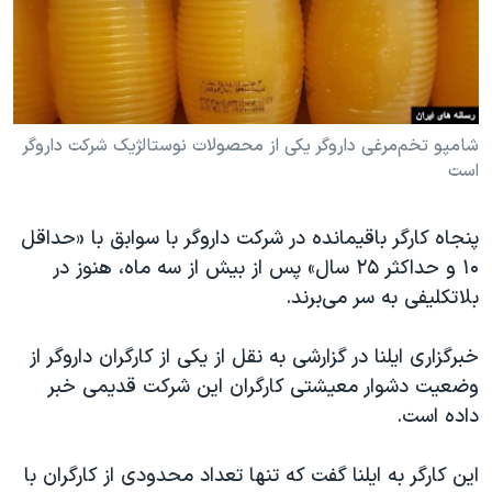
دنبال کنید
مستندها
فرهنگ و زندگی
حقوق شهروندی
انتخابات ریاست جمهوری آمریکا ۲۰۲۴
اقتصادی
حمله جمهوری اسلامی به اسرائیل
رمز مهسا
علم و فناوری
شامپو تخم‌مرغی داروگر یکی از محصولات نوستالژیک شرکت داروگر
زبانهای مختلف
است
اسرائیل در جنگ
ورزش زنان در ایران
گالری عکس
اعتراضات زن، زندگی، آزادی
پنجاه کارگر باقیمانده در شرکت داروگر با سوابق با «حداقل
آرشیو پخش زنده
مجموعه مستندهای دادخواهی
۱۰ و حداکثر ۲۵ سال» پس از بیش از سه ماه، هنوز در
بلاتکلیفی به سر می‌برند.
تریبونال مردمی آبان ۹۸
دادگاه حمید نوری
خبرگزاری ایلنا در گزارشی به نقل از یکی از کارگران داروگر از
چهل سال گروگان‌گیری
وضعیت دشوار معیشتی کارگران این شرکت قدیمی خبر
داده است.
قانون شفافیت دارائی کادر رهبری ایران
اعتراضات مردمی آبان ۹۸
این کارگر به ایلنا گفت که تنها تعداد محدودی از کارگران با