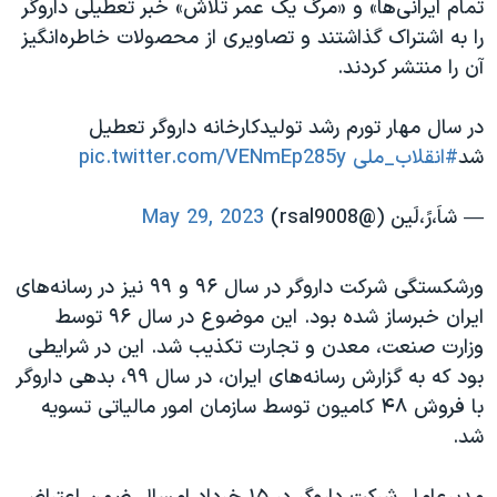
تمام ایرانی‌ها» و «مرگ یک عمر تلاش» خبر تعطیلی داروگر
را به اشتراک گذاشتند و تصاویری از محصولات خاطره‌انگیز
آن را منتشر کردند.
در سال مهار تورم رشد تولیدکارخانه داروگر تعطیل
شد
#انقلاب_ملی
pic.twitter.com/VENmEp285y
— شاَ،رََ،لَین (@rsal9008)
May 29, 2023
ورشکستگی شرکت داروگر در سال ۹۶ و ۹۹ نیز در رسانه‌های
ایران خبرساز شده بود. این موضوع در سال ۹۶ توسط
وزارت صنعت، معدن و تجارت تکذیب شد. این در شرایطی
بود که به گزارش رسانه‌های ایران، در سال ۹۹، بدهی داروگر
با فروش ۴۸ کامیون توسط سازمان امور مالیاتی تسویه
شد.