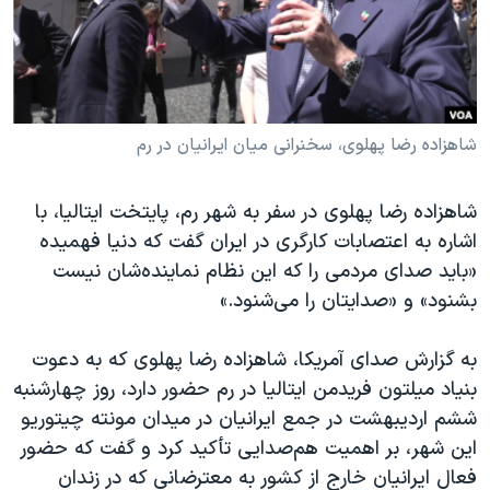
دنبال کنید
مستندها
فرهنگ و زندگی
حقوق شهروندی
انتخابات ریاست جمهوری آمریکا ۲۰۲۴
اقتصادی
حمله جمهوری اسلامی به اسرائیل
رمز مهسا
علم و فناوری
شاهزاده رضا پهلوی، سخنرانی میان ایرانیان در رم
زبانهای مختلف
اسرائیل در جنگ
ورزش زنان در ایران
شاهزاده رضا پهلوی در سفر به شهر رم، پایتخت ایتالیا، با
گالری عکس
اعتراضات زن، زندگی، آزادی
اشاره به اعتصابات کارگری در ایران گفت که دنیا فهمیده
آرشیو پخش زنده
مجموعه مستندهای دادخواهی
«باید صدای مردمی را که این نظام نماینده‌شان نیست
بشنود» و «صدایتان را می‌شنود.»
تریبونال مردمی آبان ۹۸
دادگاه حمید نوری
به گزارش صدای آمریکا، شاهزاده رضا پهلوی که به دعوت
چهل سال گروگان‌گیری
بنیاد میلتون فریدمن ایتالیا در رم حضور دارد، روز چهارشنبه
ششم اردیبهشت در جمع ایرانیان در میدان مونته چیتوریو
قانون شفافیت دارائی کادر رهبری ایران
این شهر، بر اهمیت هم‌صدایی تأکید کرد و گفت که حضور
اعتراضات مردمی آبان ۹۸
فعال ایرانیان خارج از کشور به معترضانی که در زندان