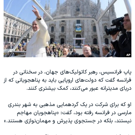
دنبال کنید
مستندها
فرهنگ و زندگی
حقوق شهروندی
انتخابات ریاست جمهوری آمریکا ۲۰۲۴
اقتصادی
حمله جمهوری اسلامی به اسرائیل
رمز مهسا
علم و فناوری
زبانهای مختلف
اسرائیل در جنگ
ورزش زنان در ایران
گالری عکس
اعتراضات زن، زندگی، آزادی
پاپ فرانسیس، رهبر کاتولیک‌های جهان، در سخنانی در
آرشیو پخش زنده
مجموعه مستندهای دادخواهی
فرانسه گفت که دولت‌های اروپایی باید به پناهجویانی که از
تریبونال مردمی آبان ۹۸
دریای مدیترانه عبور می‌کنند، کمک بیشتری کنند.
دادگاه حمید نوری
او که برای شرکت در یک گردهمایی مذهبی به شهر بندری
چهل سال گروگان‌گیری
مارسی در فرانسه رفته بود، گفت: «پناهجویان مهاجم
قانون شفافیت دارائی کادر رهبری ایران
نیستند، بلکه در جستجوی پذیرش و مهمان‌نوازی هستند.»
اعتراضات مردمی آبان ۹۸