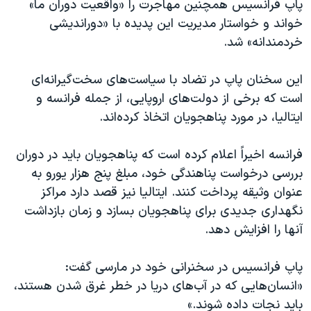
پاپ فرانسیس همچنین مهاجرت را «واقعیت دوران ما»
اسرائیل در جنگ
خواند و خواستار مدیریت این پدیده با «دوراندیشی
نرگس محمدی برنده جایزه نوبل صلح
خردمندانه» شد.
همایش محافظه‌کاران آمریکا «سی‌پک»
این سخنان پاپ در تضاد با سیاست‌های سخت‌گیرانه‌ای
صفحه‌های ویژه
است که برخی از دولت‌های اروپایی، از جمله فرانسه و
سفر پرزیدنت ترامپ به چین
ایتالیا، در مورد پناهجویان اتخاذ کرده‌اند.
فرانسه اخیراً اعلام کرده است که پناهجویان باید در دوران
بررسی درخواست پناهندگی خود، مبلغ پنج هزار یورو به
عنوان وثیقه پرداخت کنند. ایتالیا نیز قصد دارد مراکز
نگهداری جدیدی برای پناهجویان بسازد و زمان بازداشت
آنها را افزایش دهد.
پاپ فرانسیس در سخنرانی خود در مارسی گفت:
«انسان‌هایی که در آب‌های دریا در خطر غرق شدن هستند،
باید نجات داده شوند.»