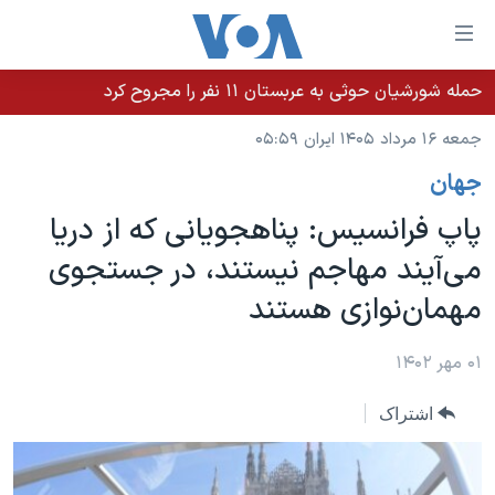
ینکهای
ابل
سترسی
حمله شورشیان حوثی به عربستان ۱۱ نفر را مجروح کرد
خانه
هش
جمعه ۱۶ مرداد ۱۴۰۵ ایران ۰۵:۵۹
نسخه سبک وب‌سایت
ه
جهان
حتوای
موضوع ها
صلی
پاپ فرانسیس: پناهجویانی که از دریا
برنامه های تلویزیونی
ایران
هش
می‌آیند مهاجم نیستند،‌ در جستجوی
جدول برنامه ها
ه
آمریکا
مهمان‌نوازی هستند
فحه
صفحه‌های ویژه
جهان
صلی
فرکانس‌های صدای آمریکا
ورزشی
جام جهانی ۲۰۲۶
۰۱ مهر ۱۴۰۲
هش
پخش رادیویی
ه
گزیده‌ها
عملیات خشم حماسی
اشتراک
ستجو
۲۵۰سالگی آمریکا
ویژه برنامه‌ها
یادگیری زبان انگلیسی
ویدیوها
بایگانی برنامه‌های تلویزیونی