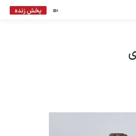
پخش زنده
ی