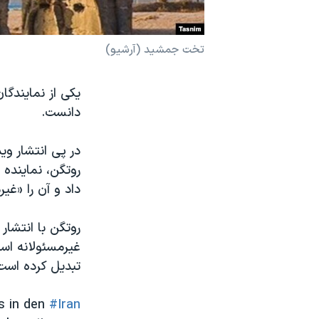
نرگس محمدی برنده جایزه نوبل صلح
همایش محافظه‌کاران آمریکا «سی‌پک»
تخت جمشید (آرشیو)
صفحه‌های ویژه
یکی از نمایندگان
سفر پرزیدنت ترامپ به چین
دانست.
در پی انتشار وی
روتگن، نماینده
داد و آن را «غیر
غیرمسئولانه است
تبدیل کرده است
us in den
#Iran