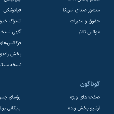
منشور صدای آمریکا
فیلترشکن
حقوق و مقررات
اشتراک خبرن
قوانین تالار
آگهی استخد
فرکانس‌های 
پخش رادیو
یادگیری زبان انگلیسی
نسخه سبک 
دنبال کنید
گوناگون
صفحه‌های ویژه
رؤسای جمهو
آرشیو پخش زنده
بایگانی برن
زبانهای مختلف