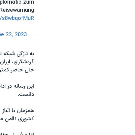
diplomatie zum
 Reisewarnung
co/s8wbqofMuR
e 22, 2023
— Norbert Röttgen (@n_roettgen)
به تازگی شبکه ت
گردشگری، ایران 
حال حاضر کمتر ک
این رسانه در اد
دانست.
همزمان با آغاز 
کشوری ناامن مع