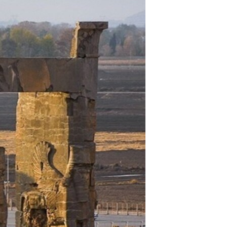
مستندها
فرهنگ و زندگی
حقوق شهروندی
انتخابات ریاست جمهوری آمریکا ۲۰۲۴
اقتصادی
حمله جمهوری اسلامی به اسرائیل
رمز مهسا
علم و فناوری
اسرائیل در جنگ
ورزش زنان در ایران
گالری عکس
اعتراضات زن، زندگی، آزادی
آرشیو پخش زنده
مجموعه مستندهای دادخواهی
تریبونال مردمی آبان ۹۸
دادگاه حمید نوری
چهل سال گروگان‌گیری
قانون شفافیت دارائی کادر رهبری ایران
اعتراضات مردمی آبان ۹۸
اسرائیل در جنگ