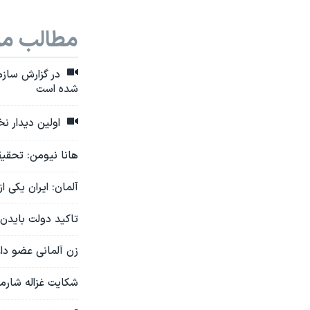
مطالب مر
در گزارش سازما
شده است
اولین دیدار ن
هانا نیومن: تحقیق
آلمان: ایران یکی
تاکید دولت بایدن ب
زن آلمانی عضو دا
شکایت غزاله شارمهد از ۸ مقام ارشد حکومت ج