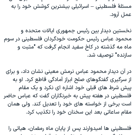
اسرائیل در جنگ
مسئلۀ فلسطینی – اسرائیلی بیشترین کوشش خود را به
نرگس محمدی برنده جایزه نوبل صلح
عمل آرود.
همایش محافظه‌کاران آمریکا «سی‌پک»
نخستین دیدار بین رئیس جمهوری ایالات متحده و
صفحه‌های ویژه
محمود عباس رئیس حکومت خودگردان فلسطینی در سوم
سفر پرزیدنت ترامپ به چین
ماه مه گذشته در کاخ سفید انجام گرفت که "مثبت و
سازنده" توصیف شد.
در آن دیدار محمود عباس نرمش معینی نشان داد، و برای
از سرگیری گفتگوهای صلح ابراز آمادگی قاطع کرد. او به
پیش شرط های قبلی خود اشاره ای نکرد و یک مقام
فلسطینی در هفته پیش به خبرنگاران گفت که عباس حاضر
است برخی از خواسته های خود را تعدیل کند. ولی همان
مقام ساعاتی بعد این سخنان خود را تکذیب کرد.
فلسطینی ها امیدوارند پس از پایان ماه رمضان، هیاتی را