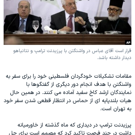
دنبال کنید
مستندها
فرهنگ و زندگی
حقوق شهروندی
انتخابات ریاست جمهوری آمریکا ۲۰۲۴
اقتصادی
حمله جمهوری اسلامی به اسرائیل
رمز مهسا
علم و فناوری
زبانهای مختلف
اسرائیل در جنگ
ورزش زنان در ایران
قرار است آقای عباس در واشنگتن با پرزیدنت ترامپ و نتانیاهو
دیدار داشته باشد.
گالری عکس
اعتراضات زن، زندگی، آزادی
آرشیو پخش زنده
مجموعه مستندهای دادخواهی
مقامات تشکیلات خودگردان فلسطینی خود را برای سفر به
تریبونال مردمی آبان ۹۸
واشنگتن با هدف انجام دور دیگری از گفتگوها با
نمایندگان ارشد کاخ سفید آماده می کنند. در همین حال
دادگاه حمید نوری
هیات بلندپایه ای از حماس در انتظار قطعی شدن سفر خود
چهل سال گروگان‌گیری
به تهران است.
قانون شفافیت دارائی کادر رهبری ایران
پرزیدنت ترامپ در دیداری که ماه گذشته از خاورمیانه
اعتراضات مردمی آبان ۹۸
داشت در چند فرصت تاکید کرد که مصمم است برای حل