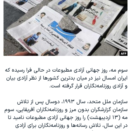
دنبال کنید
مستندها
فرهنگ و زندگی
حقوق شهروندی
انتخابات ریاست جمهوری آمریکا ۲۰۲۴
اقتصادی
حمله جمهوری اسلامی به اسرائیل
رمز مهسا
علم و فناوری
زبانهای مختلف
اسرائیل در جنگ
ورزش زنان در ایران
گالری عکس
اعتراضات زن، زندگی، آزادی
آرشیو پخش زنده
مجموعه مستندهای دادخواهی
سوم مه، روز جهانی آزادی مطبوعات در حالی فرا رسیده که
ایران امسال نیز در میان بدترین کشورها از نظر آزادی بیان
تریبونال مردمی آبان ۹۸
و آزادی روزنامه‌نگاران قرار گرفته است.
دادگاه حمید نوری
چهل سال گروگان‌گیری
سازمان ملل متحد، سال ۱۹۹۳، دوسال پس از تلاش
سازمان گزارشگران بدون مرز و روزنامه‌نگاران آفریقایی، سوم
قانون شفافیت دارائی کادر رهبری ایران
مه (۱۳ اردیبهشت) را روز جهانی آزادی مطبوعات نامید تا
اعتراضات مردمی آبان ۹۸
در این سال، تلاش رسانه‌ها و روزنامه‌نگاران برای آزادی