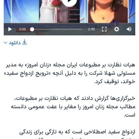
دنبال کنید
مستندها
فرهنگ و زندگی
حقوق شهروندی
انتخابات ریاست جمهوری آمریکا ۲۰۲۴
اقتصادی
حمله جمهوری اسلامی به اسرائیل
0:00
2:49
رمز مهسا
علم و فناوری
دانلود
زبانهای مختلف
اسرائیل در جنگ
ورزش زنان در ایران
گالری عکس
اعتراضات زن، زندگی، آزادی
هيات نظارت بر مطبوعات ایران مجله «زنان امروز» به مدير
مسئولی شهلا شرکت را به دلیل آنچه «ترویج ازدواج سفید»
آرشیو پخش زنده
مجموعه مستندهای دادخواهی
خواند، توقيف کرد.
تریبونال مردمی آبان ۹۸
دادگاه حمید نوری
خبرگزاری‌ها گزارش دادند که هيات نظارت بر مطبوعات،
مطالب مجله زنان امروز را مغاير با عفت عمومی دانسته
چهل سال گروگان‌گیری
است.
قانون شفافیت دارائی کادر رهبری ایران
اعتراضات مردمی آبان ۹۸
ازدواج سفيد اصطلاحی است که به تازگی برای زندگی