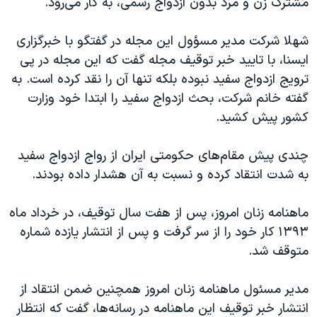
مشترک زن و مرد بدون ازدواج رسمی، به کار می‌رود.
اسرائیل در جنگ
نرگس محمدی برنده جایزه نوبل صلح
شهلا شرکت مدیر مسؤول این مجله در گفتگو با خبرگزاری
همایش محافظه‌کاران آمریکا «سی‌پک»
ایسنا، با تایید خبر توقیف مجله گفت که این مجله در پی
ترویج ازدواج سفید نبوده بلکه تنها آن را نقد کرده است. به
صفحه‌های ویژه
گفته خانم شرکت، بحث ازدواج سفید را ابتدا خود وزارت
سفر پرزیدنت ترامپ به چین
کشور پیش کشید.
چندی پیش مقام‌های حکومتی ایران از رواج ازدواج سفید
به شدت انتقاد کرده و نسبت به آن هشدار داده بودند.
ماهنامه زنان امروز، پس از هفت سال توقيف، در خرداد ماه
۱۳۹۳ کار خود را از سر گرفت و پس از انتشار یازده شماره
متوقف شد.
مدیر مسئول ماهنامه زنان امروز همچنین ضمن انتقاد از
انتشار خبر توقیف این ماهنامه در رسانه‌ها، گفت که انتظار