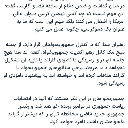
اسرائیل در جنگ
در میان گذاشت و ضمن دفاع از سابقه قضای گارلند، گفت:
نرگس محمدی برنده جایزه نوبل صلح
این مهم نیست که چه کسی نهمین کرسی دیوان عالی
آمریکا را اشغال می کند؛ بلکه مهم این است که ما به
همایش محافظه‌کاران آمریکا «سی‌پک»
عنوان یک دموکراسی، چگونه عمل می کنیم.
صفحه‌های ویژه
سفر پرزیدنت ترامپ به چین
رهبران سنا، که در کنترل جمهوریخواهان قرار دارد، از جمله
میچ مک کانل رهبر اکثریت جمهوریخواه، گفته اند سنا هیچ
جلسه ای برای رسیدگی با نامزدی گارلند یا تایید آن تشکیل
نخواهد داد. هرچند برخی سناتورهای جمهوریخواه با
گارلند ملاقات کرده اند و خواسته اند به پیشنهاد نامزدی او
رسیدگی شود.
جمهوریخواهان بر این نظر هستند که آنها در انتحابات
ریاست جمهوری در نوامبر برنده خواهند شد و رئیس
جمهوری جدید قاضی محافظه کاری را که بیشتر از گارلند
دلخواهشان باشد، نامزد خواهد کرد.