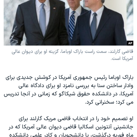
دنبال کنید
مستندها
فرهنگ و زندگی
حقوق شهروندی
انتخابات ریاست جمهوری آمریکا ۲۰۲۴
اقتصادی
حمله جمهوری اسلامی به اسرائیل
رمز مهسا
علم و فناوری
زبانهای مختلف
اسرائیل در جنگ
ورزش زنان در ایران
قاضی گارلند، سمت راست باراک اوباما، گزینه او برای دیوان عالی
آمریکا است.
گالری عکس
اعتراضات زن، زندگی، آزادی
آرشیو پخش زنده
مجموعه مستندهای دادخواهی
باراک اوباما رئیس جمهوری آمریکا در کوشش جدیدی برای
تریبونال مردمی آبان ۹۸
وادار ساختن سنا به بررسی نامزد او برای دادگاه عالی
آمریکا، در دانشکده حقوق شیکاگو که زمانی در آنجا تدریس
دادگاه حمید نوری
می کرد؛ سخنرانی کرد.
چهل سال گروگان‌گیری
قانون شفافیت دارائی کادر رهبری ایران
او تصمیم خود را در انتخاب قاضی مریک گارلند برای
جانشینی آنتونین اسکالیا قاضی دیوان عالی آمریکا که در
اعتراضات مردمی آبان ۹۸
ماه فوریه درگذشت، با دانشجویان و کادر علمی دانشکده