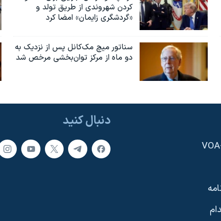
کردن شهروندی از طریق تولد و
«گردشگری زایمان» امضا کرد
سناتور میچ مک‌کانل پس از نزدیک به
دو ماه از مرکز توان‌بخشی مرخص شد
دنبال کنید
امه
ام