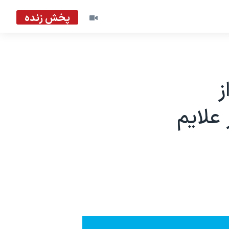
پخش زنده
ز
علایم