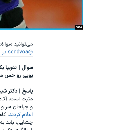
نرگس محمدی برنده جایزه نوبل صلح
همایش محافظه‌کاران آمریکا «سی‌پک»
صفحه‌های ویژه
سفر پرزیدنت ترامپ به چین
می‌توانید سوالا
@sendvoa در تلگرام ما
سوال | تقریبا 
بویی رو حس میک
پاسخ | دکتر شی
مثبت است. آکا
و جراحان سر و گر
اعلام کردند
، کا
چشایی، باید به