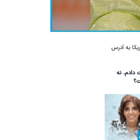
یکا به آدرس
دادم. نه
؟​