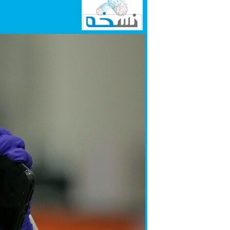
مستندها
فرهنگ و زندگی
حقوق شهروندی
انتخابات ریاست جمهوری آمریکا ۲۰۲۴
اقتصادی
حمله جمهوری اسلامی به اسرائیل
رمز مهسا
علم و فناوری
اسرائیل در جنگ
ورزش زنان در ایران
گالری عکس
اعتراضات زن، زندگی، آزادی
آرشیو پخش زنده
مجموعه مستندهای دادخواهی
تریبونال مردمی آبان ۹۸
دادگاه حمید نوری
چهل سال گروگان‌گیری
قانون شفافیت دارائی کادر رهبری ایران
اعتراضات مردمی آبان ۹۸
اسرائیل در جنگ