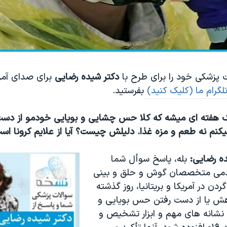
ت پزشکی خود را برای طرح با
دکتر شیده رضایی
برای صدای آمر
(کلیک کنید)
بفرستید.
یک هفته ای میشه که کلا حس چشایی و بویایی خودمو از دست 
نم نه طعم و مزه غذا. دلیلش چیست؟ آیا از علایم کرونا است
ده رضایی:
بله، پاسخ سوأل شما
دمی متخصصان گوش و حلق و بینی
دن در آمریکا و بریتانیا، روز گذشته
هش یا از دست رفتن حس بویایی و
 نشانه های مهم و ابزار تشخیص و