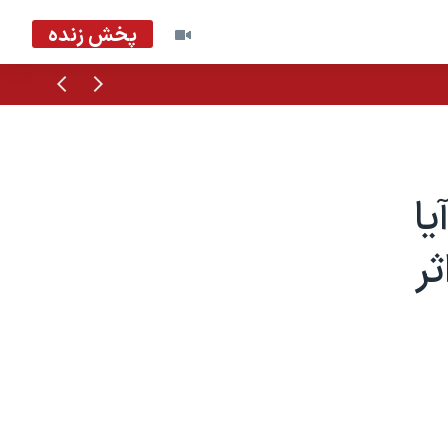
پخش زنده
قبلی
بعدی
یا
ر