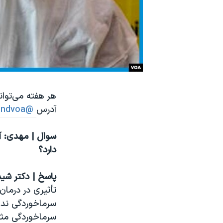
نرگس محمدی برنده جایزه نوبل صلح
همایش محافظه‌کاران آمریکا «سی‌پک»
صفحه‌های ویژه
سفر پرزیدنت ترامپ به چین
هر هفته می‌توان
آدرس
@sendvoa در تلگرام ما
سوال | مهدی: آی
دارد؟​
پاسخ | دکتر شی
تأثیری در درمان
سرماخوردگی ندا
سرماخوردگی مثل