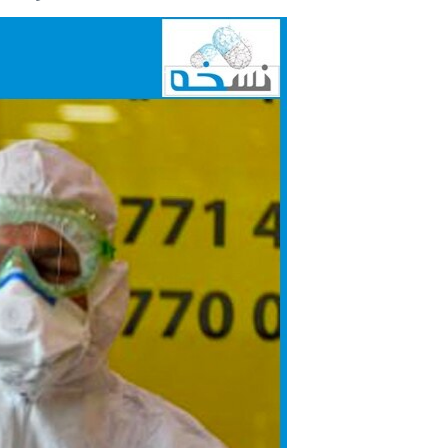
مستندها
فرهنگ و زندگی
حقوق شهروندی
انتخابات ریاست جمهوری آمریکا ۲۰۲۴
اقتصادی
حمله جمهوری اسلامی به اسرائیل
رمز مهسا
علم و فناوری
اسرائیل در جنگ
ورزش زنان در ایران
گالری عکس
اعتراضات زن، زندگی، آزادی
آرشیو پخش زنده
مجموعه مستندهای دادخواهی
تریبونال مردمی آبان ۹۸
دادگاه حمید نوری
چهل سال گروگان‌گیری
قانون شفافیت دارائی کادر رهبری ایران
اعتراضات مردمی آبان ۹۸
اسرائیل در جنگ