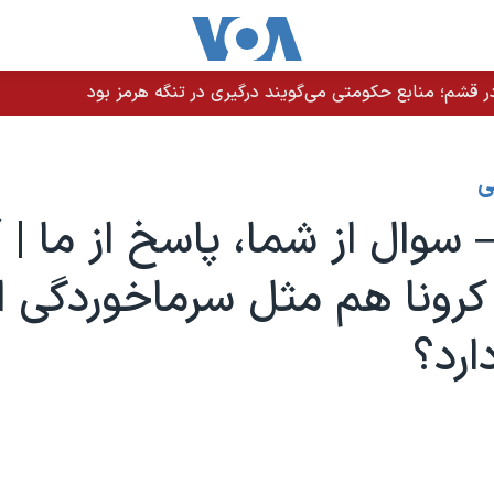
 قشم؛ منابع حکومتی می‌گویند درگیری در تنگه هرمز بود
ی
وال از شما، پاسخ از ما‌ | آ
 کرونا هم مثل سرماخوردگی اث
ارد؟