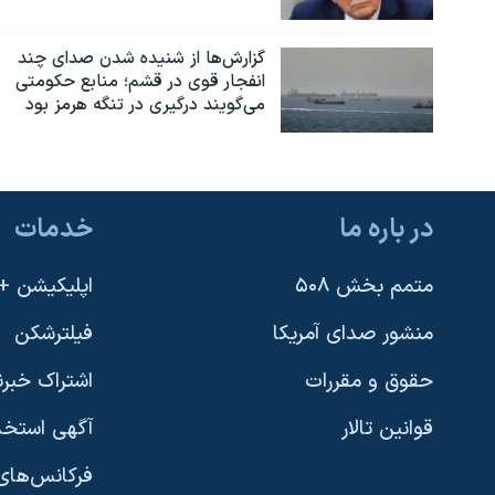
گزارش‌ها از شنیده شدن صدای چند
انفجار قوی در قشم؛ منابع حکومتی
می‌گویند درگیری در تنگه هرمز بود
در باره ما
خدمات
متمم بخش ۵۰۸
اپلیکیشن +VOA
منشور صدای آمریکا
فیلترشکن
حقوق و مقررات
اشتراک خبرن
قوانین تالار
آگهی استخد
فرکانس‌های 