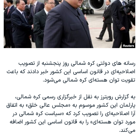
دنبال کنید
مستندها
فرهنگ و زندگی
حقوق شهروندی
انتخابات ریاست جمهوری آمریکا ۲۰۲۴
اقتصادی
حمله جمهوری اسلامی به اسرائیل
رمز مهسا
علم و فناوری
زبانهای مختلف
اسرائیل در جنگ
ورزش زنان در ایران
گالری عکس
اعتراضات زن، زندگی، آزادی
رسانه های دولتی کره شمالی روز پنجشنبه از تصویب
اصلاحیه‌ای در قانون اساسی این کشور خبر دادند که باعث
آرشیو پخش زنده
مجموعه مستندهای دادخواهی
تقویت توان هسته‌ای کره شمالی می‌شود.
تریبونال مردمی آبان ۹۸
دادگاه حمید نوری
به گزارش رویترز به نقل از خبرگزاری رسمی کره شمالی،
پارلمان این کشور موسوم به «مجلس عالی خلق» به اتفاق
چهل سال گروگان‌گیری
آرا اصلاحیه‌ای را تصویب کرد که «سیاست کره شمالی در
قانون شفافیت دارائی کادر رهبری ایران
مورد توان هسته‌ای» را به قانون اساسی این کشور اضافه
اعتراضات مردمی آبان ۹۸
می‌کند.