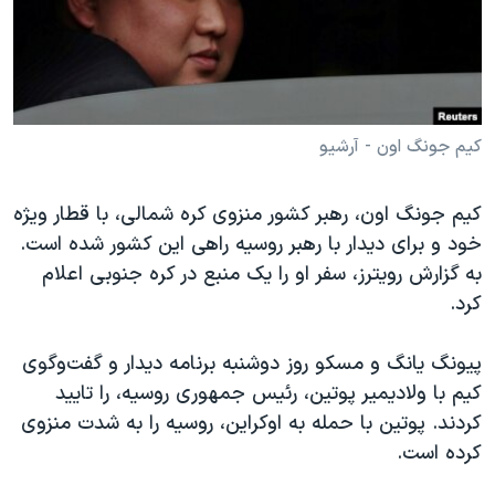
دنبال کنید
مستندها
فرهنگ و زندگی
حقوق شهروندی
انتخابات ریاست جمهوری آمریکا ۲۰۲۴
اقتصادی
حمله جمهوری اسلامی به اسرائیل
رمز مهسا
علم و فناوری
کیم جونگ اون - آرشیو
زبانهای مختلف
اسرائیل در جنگ
ورزش زنان در ایران
کیم جونگ اون، رهبر کشور منزوی کره شمالی، با قطار ویژه
گالری عکس
اعتراضات زن، زندگی، آزادی
خود و برای دیدار با رهبر روسیه راهی این کشور شده است.
آرشیو پخش زنده
مجموعه مستندهای دادخواهی
به گزارش رویترز، سفر او را یک منبع در کره جنوبی اعلام
کرد.
تریبونال مردمی آبان ۹۸
دادگاه حمید نوری
پیونگ یانگ و مسکو روز دوشنبه برنامه دیدار و گفت‌و‌گوی
چهل سال گروگان‌گیری
کیم با ولادیمیر پوتین، رئیس جمهوری روسیه، را تایید
کردند. پوتین با حمله به اوکراین، روسیه را به شدت منزوی
قانون شفافیت دارائی کادر رهبری ایران
کرده است.
اعتراضات مردمی آبان ۹۸