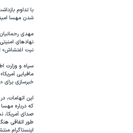
با تداوم بازداش
شدن مهسا امینی
مهدی رحمانیان،
نهادهای امنیتی 
نیت اغتشاش» اعل
سپاه و وزارت اطل
مافیایی آمریکا»
خبرسازی برای «رسا
این اتهامات، د
که درباره مهسا 
صدای آمریکا، نخ
طور اتفاقی هنگ
اینستاگرام منتش