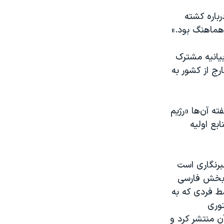
رباره کشته
هماهنگ بود.»
یانیه مشترک
رج از کشور به
ته آن‌ها «رژیم
بع اولیه
برنگاری است
ه بخش فارسی
سط فردی که به
توری
آن منتشر کرد و