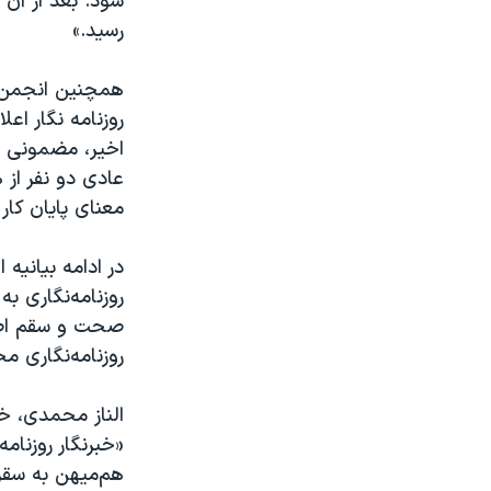
شود. بعد از آن
رسید.»
همچنین انجمن صن
روزنامه نگار اع
اخير، مضمونی ند
عادی دو نفر از ه
معنای پايان كار 
در ادامه بیانیه
روزنامه‌نگاری به
صحت و سقم اصل
روزنامه‌نگاری م
الناز محمدی، خو
«خبرنگار روزنام
هم‌میهن به سقز