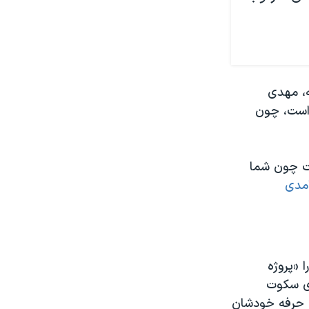
ه، مهدی
ی است، چون
ست چون شما
مدی
ا «پروژه
زی سکوت
و حرفه خودشان