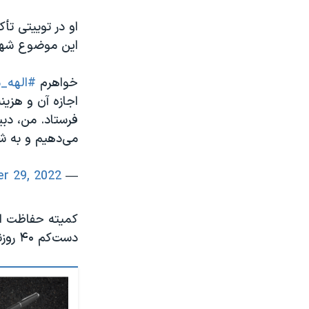
او در توییتی تأ
این موضوع شها
خواهرم
#الهه_
اجازه آن و هزین
فرستاد. من، دب
می‌دهیم و به ش
r 29, 2022
— Elnaz (@Elnaazmohammadi)
کمیته حفاظت از 
دست‌کم ۴۰ روزنامه‌نگار در ایران بازداشت شده‌اند.