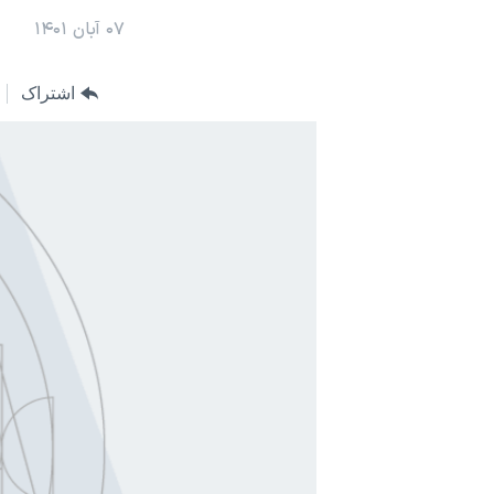
مستندها
فرهنگ و زندگی
۰۷ آبان ۱۴۰۱
حقوق شهروندی
انتخابات ریاست جمهوری آمریکا ۲۰۲۴
اقتصادی
حمله جمهوری اسلامی به اسرائیل
اشتراک
رمز مهسا
علم و فناوری
اسرائیل در جنگ
ورزش زنان در ایران
گالری عکس
اعتراضات زن، زندگی، آزادی
آرشیو پخش زنده
مجموعه مستندهای دادخواهی
تریبونال مردمی آبان ۹۸
دادگاه حمید نوری
چهل سال گروگان‌گیری
قانون شفافیت دارائی کادر رهبری ایران
اعتراضات مردمی آبان ۹۸
اسرائیل در جنگ