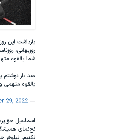
بازداشت این روز
روزبهانی، روزنا
شما بالقوه مته
صد بار نوشتم پ
بالقوه متهمی و
r 29, 2022
— Mahdi Roozbahani (@Mahdi_Rozbahani)
اسماعیل حق‌پرست،
نخ‌نمای همیشگی
نکنیم. نیلوفر 