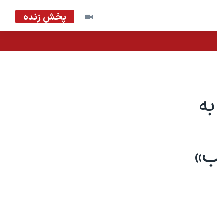
پخش زنده
به
ب»