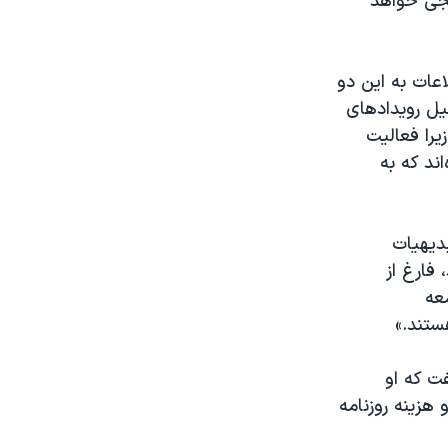
یجی خواهد
اعات به این دو
ليل رويدادهای
يرا فعاليت
اند كه به
بديهيات
 فارغ از
عه
ستند.»
فت که او
 هزینه روزنامه