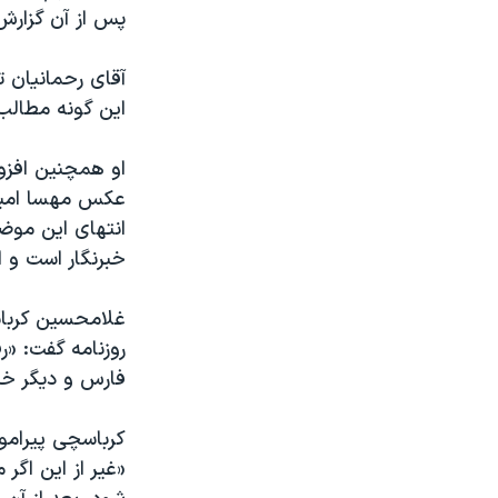
پس از آن گزارش
آقای رحمانیان 
این گونه مطالب 
او همچنین افزود
عکس مهسا امینی 
انتهای این موض
خبرنگار است و ا
غلامحسین کرباس
روزنامه گفت: «ر
فارس و دیگر خبر
کرباسچی پیرامو
«غیر از این اگر