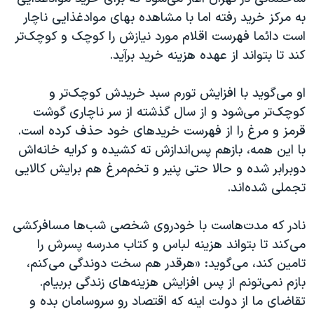
اسرائیل در جنگ
به مرکز خرید رفته اما با مشاهده بهای موادغذایی ناچار
نرگس محمدی برنده جایزه نوبل صلح
است دائما فهرست اقلام مورد نیازش را کوچک و کوچک‌تر
کند تا بتواند از عهده هزینه خرید برآید.
همایش محافظه‌کاران آمریکا «سی‌پک»
صفحه‌های ویژه
او می‌گوید با افزایش تورم سبد خریدش کوچک‌تر و
سفر پرزیدنت ترامپ به چین
کوچک‌تر می‌شود و از سال گذشته از سر ناچاری گوشت
قرمز و مرغ را از فهرست خریدهای خود حذف کرده است.
با این همه، بازهم پس‌اندازش ته کشیده و کرایه خانه‌اش
دوبرابر شده و حالا حتی پنیر و تخم‌مرغ هم برایش کالایی
تجملی شده‌اند.
نادر که مدت‌هاست با خودروی شخصی شب‌ها مسافرکشی
می‌کند تا بتواند هزینه لباس و کتاب مدرسه پسرش را
تامین کند، می‌گوید: «هرقدر هم سخت دوندگی می‌کنم،
بازم نمی‌تونم از پس افزایش هزینه‌های زندگی بربیام.
تقاضای ما از دولت اینه که اقتصاد رو سروسامان بده و