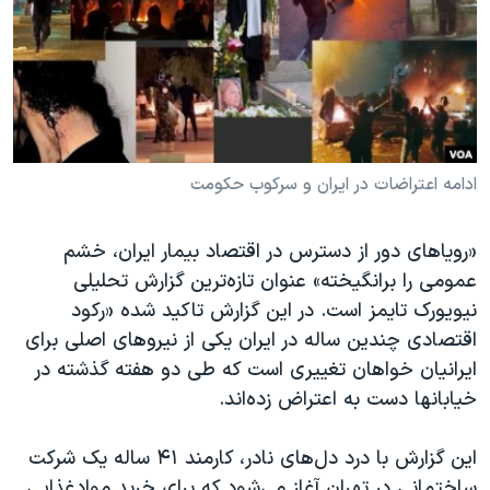
دنبال کنید
مستندها
فرهنگ و زندگی
حقوق شهروندی
انتخابات ریاست جمهوری آمریکا ۲۰۲۴
اقتصادی
حمله جمهوری اسلامی به اسرائیل
رمز مهسا
علم و فناوری
زبانهای مختلف
اسرائیل در جنگ
ورزش زنان در ایران
ادامه اعتراضات در ایران و سرکوب حکومت
گالری عکس
اعتراضات زن، زندگی، آزادی
«رویاهای دور از دسترس در اقتصاد بیمار ایران، خشم
آرشیو پخش زنده
مجموعه مستندهای دادخواهی
عمومی را برانگیخته» عنوان تازه‌ترین گزارش تحلیلی
تریبونال مردمی آبان ۹۸
نیویورک تایمز است. در این گزارش تاکید شده «رکود
اقتصادی چندین ساله در ایران یکی از نیروهای اصلی برای
دادگاه حمید نوری
ایرانیان خواهان تغییری است که طی دو هفته گذشته در
چهل سال گروگان‌گیری
خیابانها دست به اعتراض زده‌اند.
قانون شفافیت دارائی کادر رهبری ایران
این گزارش با درد دل‌های نادر، کارمند ۴۱ ساله یک شرکت
اعتراضات مردمی آبان ۹۸
ساختمانی در تهران آغاز می‌شود که برای خرید موادغذایی