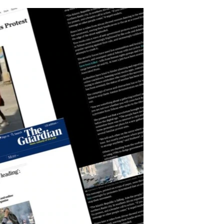
مستندها
فرهنگ و زندگی
حقوق شهروندی
انتخابات ریاست جمهوری آمریکا ۲۰۲۴
اقتصادی
حمله جمهوری اسلامی به اسرائیل
رمز مهسا
علم و فناوری
اسرائیل در جنگ
ورزش زنان در ایران
گالری عکس
اعتراضات زن، زندگی، آزادی
آرشیو پخش زنده
مجموعه مستندهای دادخواهی
تریبونال مردمی آبان ۹۸
دادگاه حمید نوری
چهل سال گروگان‌گیری
قانون شفافیت دارائی کادر رهبری ایران
اعتراضات مردمی آبان ۹۸
اسرائیل در جنگ