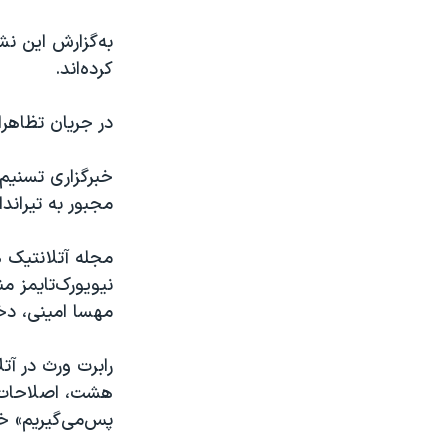
به‌گزارش این نش
کرده‌اند.
در جریان تظاهرا
خبرگزاری تسنیم،
مجبور به تیراند
مجله آتلانتیک هم
نیویورک‌تایمز م
مهسا امینی، دخت
رابرت ورث در آت
هشت، اصلاحات بو
پس‌می‌گیریم» 