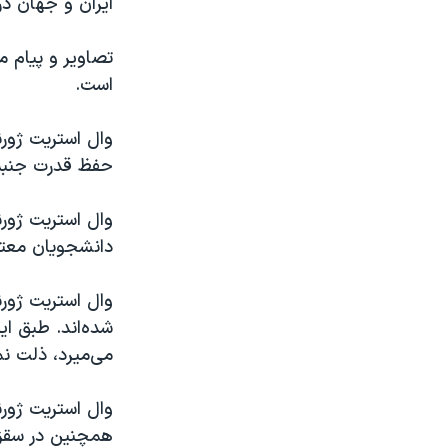
ایران و جهان د
تصاویر و پیام م
است.
وال استریت ژورن
حفظ قدرت جنبش 
وال استریت ژورن
دانشجویان معترض
وال استریت ژور
شده‌اند. طبق ای
‌می‌میرد، ذلت نم
وال استریت ژور
همچنین در سقز «