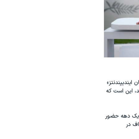
 ایندیپندنتز»
د، این است که
د یک دهه حضور
ف در