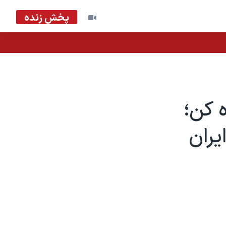
پخش زنده
 کن؛
یران