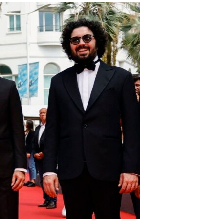
مستندها
فرهنگ و زندگی
حقوق شهروندی
انتخابات ریاست جمهوری آمریکا ۲۰۲۴
اقتصادی
حمله جمهوری اسلامی به اسرائیل
رمز مهسا
علم و فناوری
اسرائیل در جنگ
ورزش زنان در ایران
گالری عکس
اعتراضات زن، زندگی، آزادی
آرشیو پخش زنده
مجموعه مستندهای دادخواهی
تریبونال مردمی آبان ۹۸
دادگاه حمید نوری
چهل سال گروگان‌گیری
قانون شفافیت دارائی کادر رهبری ایران
اعتراضات مردمی آبان ۹۸
اسرائیل در جنگ