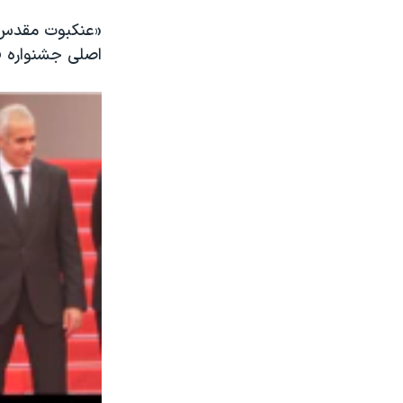
«عنکبوت مقدس» 
اصلی جشنواره ف