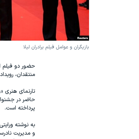
نرگس محمدی برنده جایزه نوبل صلح
همایش محافظه‌کاران آمریکا «سی‌پک»
صفحه‌های ویژه
سفر پرزیدنت ترامپ به چین
بازیگران و عوامل فیلم برادران لیلا
حضور دو فیلم ا
منتقدان، رویدا
تارنمای هنری «و
حاضر در جشنوار
پرداخته است.
به نوشته ورایتی
و مدیریت نادرس