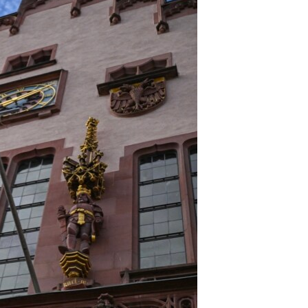
مستندها
فرهنگ و زندگی
حقوق شهروندی
انتخابات ریاست جمهوری آمریکا ۲۰۲۴
اقتصادی
حمله جمهوری اسلامی به اسرائیل
رمز مهسا
علم و فناوری
اسرائیل در جنگ
ورزش زنان در ایران
گالری عکس
اعتراضات زن، زندگی، آزادی
آرشیو پخش زنده
مجموعه مستندهای دادخواهی
تریبونال مردمی آبان ۹۸
دادگاه حمید نوری
چهل سال گروگان‌گیری
قانون شفافیت دارائی کادر رهبری ایران
اعتراضات مردمی آبان ۹۸
اسرائیل در جنگ