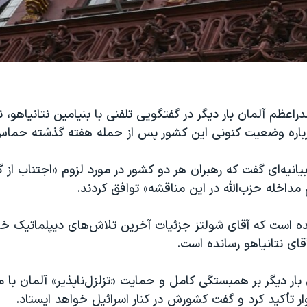
راعظم آلمان بار دیگر‌ در گفتگویی تلفنی با بنیامین نتانیاهو،
 درباره وضعیت کنونی این کشور پس از حمله هفته گذشته حم
یانیه‌ای گفت که رهبران هر دو کشور در مورد لزوم «اجتناب ا
 مداخله حزب‌الله در این مناقشه» توافق کردند.
مده است که آقای شولتز جزئیات آخرین تلاش‌های دیپلماتیک خود
آقای نتانیاهو رسانده است.
ار دیگر بر همبستگی کامل و حمایت «تزلزل‌ناپذیر» آلمان با م
ر تأکید کرد و گفت کشورش در کنار اسرائیل خواهد ایستاد.