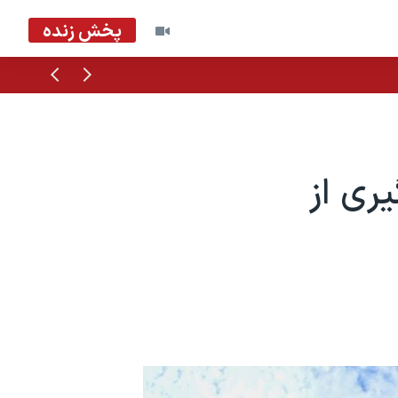
پخش زنده
قبلی
بعدی
یری از