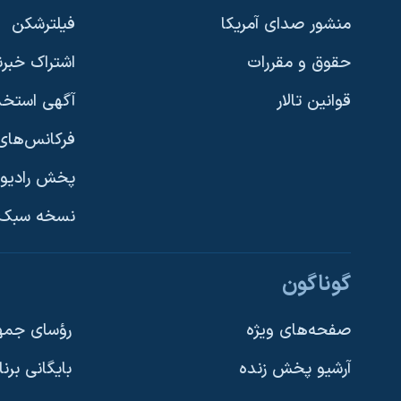
منشور صدای آمریکا
فیلترشکن
حقوق و مقررات
اشتراک خبرن
قوانین تالار
آگهی استخد
فرکانس‌های 
پخش رادیو
یادگیری زبان انگلیسی
نسخه سبک 
دنبال کنید
گوناگون
صفحه‌های ویژه
رؤسای جمهو
آرشیو پخش زنده
بایگانی برن
زبانهای مختلف