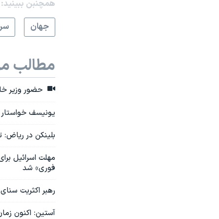
همچنبن ببینید:
جهان
سرخ
مطالب مر
حضور وزیر خارج
یونیسف خواستار 
بلینکن در ریاض: 
مهلت اسرائیل برا
فوری» شد
رهبر اکثریت سنای 
آستین: اکنون زما