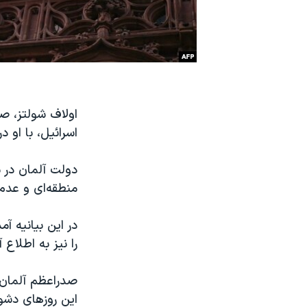
نرگس محمدی برنده جایزه نوبل صلح
همایش محافظه‌کاران آمریکا «سی‌پک»
صفحه‌های ویژه
سفر پرزیدنت ترامپ به چین
اولاف شولتز، صد
اسرائیل، با او
دولت آلمان در ب
منطقه‌ای‌ و عدم
در این بیانیه آ
را نیز به اطلاع 
صدراعظم آلمان ب
این روزهای دشوا