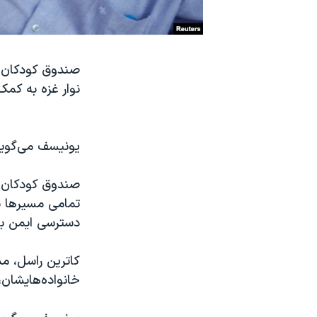
نرگس محمدی برنده جایزه نوبل صلح
همایش محافظه‌کاران آمریکا «سی‌پک»
صندوق کودکان 
صفحه‌های ویژه
نوار غزه به کمک
سفر پرزیدنت ترامپ به چین
یونیسف می‌گوید
صندوق کودکان س
تمامی مسیرها بر
دسترسی ایمن به 
کاترین راسل، مد
خانواده‌هایشان