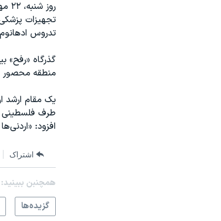
روز 
تجهیزات پزشکی 
تدروس ادهانوم 
گذرگاه «رفح» بی
منطقه محصور و 
یک مقام ارشد ا
طرف فلسطینی به
افزود: «اردنی‌ه
اشتراک
همچنبن ببینید:
گزيده‌ها