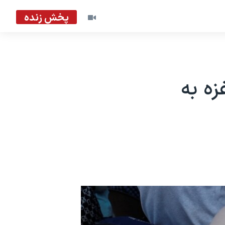
پخش زنده
ه به