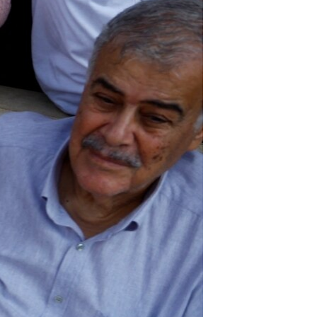
مستندها
فرهنگ و زندگی
حقوق شهروندی
انتخابات ریاست جمهوری آمریکا ۲۰۲۴
اقتصادی
حمله جمهوری اسلامی به اسرائیل
رمز مهسا
علم و فناوری
اسرائیل در جنگ
ورزش زنان در ایران
گالری عکس
اعتراضات زن، زندگی، آزادی
آرشیو پخش زنده
مجموعه مستندهای دادخواهی
تریبونال مردمی آبان ۹۸
دادگاه حمید نوری
چهل سال گروگان‌گیری
قانون شفافیت دارائی کادر رهبری ایران
اعتراضات مردمی آبان ۹۸
اسرائیل در جنگ