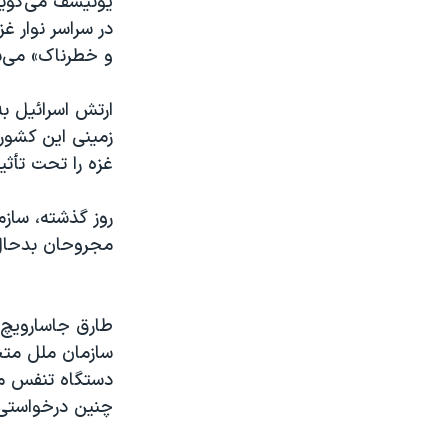
یونیسف می‌گوید
در سراسر نوار غ
و خطرناک» می‌ش
ارتش اسرائیل به
غزه را تحت تأثیر
روز گذشته، سازم
مجروحان بدحال 
سازمان ملل متحد
دستگاه تنفس مص
چنین درخواستی ا