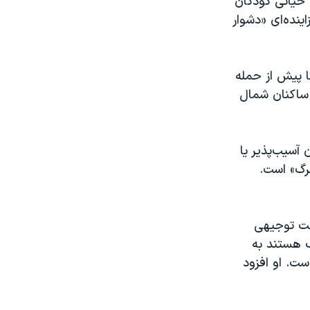
 حیاتی کودکان
ینده‌ای «دشوار
ا پیش از حمله
لعمل، زندگی ۱.۱ میلیون نفر از ساکنان شمال
آسیب‌پذیر یا
رگ» است.
نی روز جمعه، ۲۱ مهر در نشست توجیهی
ک هستند به
ت. او افزود