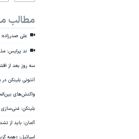
مطالب مر
علی صدرزاده: س
ند پرایس: مذاک
سه روز بعد از افشای غنی‌سازی ۸۴ درصدی؛ ایران م
آنتونی بلینکن در 
واکنش‌های بین‌الم
بلینکن: غنی‌سازی ۸۴ درصدی اورانیوم توسط جمهوری اسلامی موضوعی بسیار جدی اس
آلمان: باید از تش
اسرائیل: «همه گزی