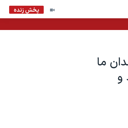
پخش زنده
دان ما
 و