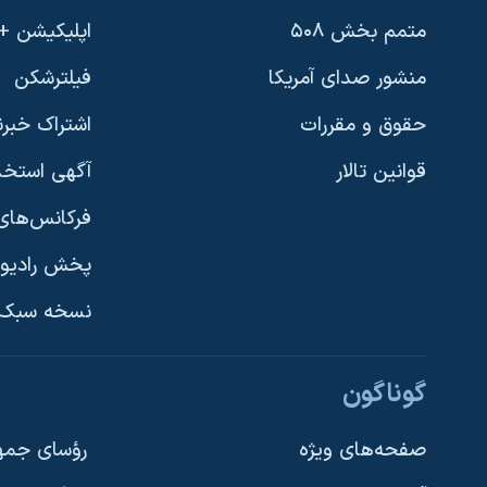
متمم بخش ۵۰۸
اپلیکیشن +VOA
منشور صدای آمریکا
فیلترشکن
حقوق و مقررات
اشتراک خبرن
قوانین تالار
آگهی استخد
فرکانس‌های 
پخش رادیو
یادگیری زبان انگلیسی
نسخه سبک 
دنبال کنید
گوناگون
صفحه‌های ویژه
رؤسای جمهو