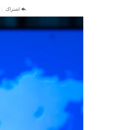
مستندها
فرهنگ و زندگی
اشتراک
حقوق شهروندی
انتخابات ریاست جمهوری آمریکا ۲۰۲۴
اقتصادی
حمله جمهوری اسلامی به اسرائیل
رمز مهسا
علم و فناوری
اسرائیل در جنگ
ورزش زنان در ایران
گالری عکس
اعتراضات زن، زندگی، آزادی
آرشیو پخش زنده
مجموعه مستندهای دادخواهی
تریبونال مردمی آبان ۹۸
دادگاه حمید نوری
چهل سال گروگان‌گیری
قانون شفافیت دارائی کادر رهبری ایران
اعتراضات مردمی آبان ۹۸
اسرائیل در جنگ