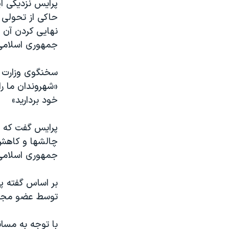
پرایس نزدیکی این
حاکی از تحولی د
نهایی کردن آن ا
جمهوری اسلامی 
سخنگوی وزارت خ
«شهروندان ما را
خود بردارید»
پرایس گفت که ع
چالشها و کاهش ا
جمهوری اسلامی
بر اساس گفته پ
توسط عضو مجلس 
با توجه به مسائ