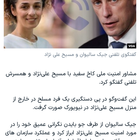
دنبال کنید
مستندها
فرهنگ و زندگی
حقوق شهروندی
انتخابات ریاست جمهوری آمریکا ۲۰۲۴
اقتصادی
حمله جمهوری اسلامی به اسرائیل
رمز مهسا
علم و فناوری
زبانهای مختلف
اسرائیل در جنگ
ورزش زنان در ایران
گفتگوی تلفنی جیک سالیوان و مسیح علی نژاد
گالری عکس
اعتراضات زن، زندگی، آزادی
مشاور امنیت ملی کاخ سفید با مسیح علی‌نژاد و همسرش
آرشیو پخش زنده
مجموعه مستندهای دادخواهی
تلفنی گفتگو کرد.
تریبونال مردمی آبان ۹۸
دادگاه حمید نوری
این گفت‌و‌گو در پی دستگیری یک فرد مسلح در خارج از
منزل مسیح علی‌نژاد در نیویورک صورت گرفت.
چهل سال گروگان‌گیری
قانون شفافیت دارائی کادر رهبری ایران
جیک سالیوان از طرف جو بایدن نگرانی عمیق خود را در
اعتراضات مردمی آبان ۹۸
مورد امنیت مسیح علی‌نژاد ابراز کرد و عملکرد سازمان های