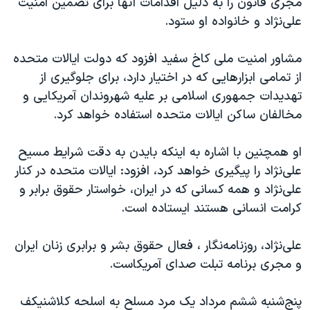
مجری قانون را به دلیل اقدامات آنها برای تضمین امنیت
اسرائیل در جنگ
علی‌نژاد و خانواده او ستود.
نرگس محمدی برنده جایزه نوبل صلح
همایش محافظه‌کاران آمریکا «سی‌پک»
مشاور امنیت ملی کاخ سفید افزود که دولت ایالات متحده
از تمامی ابزارهایی که در اختیار دارد، برای جلوگیری از
صفحه‌های ویژه
تهدیدات جمهوری اسلامی بر علیه شهروندان آمریکایی و
سفر پرزیدنت ترامپ به چین
مخالفان ساکن ایالات متحده استفاده خواهد کرد.
او همچنین با اشاره به اینکه بایدن به دقت شرایط مسیح
علی‌نژاد را پیگیری خواهد کرد، افزود: ایالات متحده در کنار
علی‌نژاد و همه کسانی که در ایران، خواستار حقوق برابر و
کرامت انسانی هستند ایستاده است.
علی‌نژاد، روزنامه‌نگار ، فعال حقوق بشر و برابری زنان ایران
و مجری برنامه تبلت صدای آمریکاست.
پنج‌شنبه ششم مرداد یک مرد مسلح به اسلحه کلاشنیکف