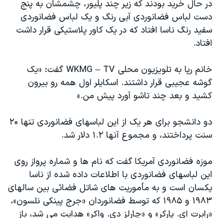
اسرائیل در جنگ
در حال خرید بودند که زیر چند پلیور، چشمشان به پنج
دست لباس فضانوردی آبی رنگ و یک لباس فضانوردی
نرگس محمدی برنده جایزه نوبل صلح
سفید رنگ ناسا افتاد که در یک کاور پلاستیکی قرار داشت
همایش محافظه‌کاران آمریکا «سی‌پک»
افتاد.
صفحه‌های ویژه
خانم رپا به تلویزیون محلی WKMG – TV گفت: «یک
سفر پرزیدنت ترامپ به چین
گوشه عجیبی قرار داشتند. اسکایلر اول همه رو بیرون
کشید و بعد چند تاشو آورد پیش من.»
دو دانشجو برای هر یک از این لباسهای فضانوردی تنها ۲۰
سنت پرداختند، و مجموع آنها ۱.۲ دلار شد.
موزه فضانوردی آمریکا گفت که نام ها و شماره پرواز روی
این لباسهای فضانوردی با اطلاعات داده شده از ناسا
یکسان است و به مأموریت های شاتل فضائی بین سالهای
۱۹۸۳ و ۱۹۸۵ که توسط فضانوردان «جرج پینکی نلسون»،
«رابرت ای. پارکر» و «چارلز دی. واکر» هدایت می شد، باز