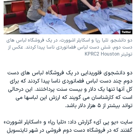
دنبال کنید
مستندها
فرهنگ و زندگی
حقوق شهروندی
انتخابات ریاست جمهوری آمریکا ۲۰۲۴
اقتصادی
حمله جمهوری اسلامی به اسرائیل
رمز مهسا
علم و فناوری
دو دانشجو، تلیا رپا و اسکایلر اشوورث، در یک فروشگاه لباس های
زبانهای مختلف
دست دوم، شش دست لباس فضانوردی ناسا پیدا کردند. عکس از
اسرائیل در جنگ
ورزش زنان در ایران
توئیتر KPRC2 Houston
گالری عکس
اعتراضات زن، زندگی، آزادی
آرشیو پخش زنده
مجموعه مستندهای دادخواهی
دو دانشجوی فلوریدایی در یک فروشگاه لباس های دست
دوم چند دست لباس فضانوردی ناسا پیدا کردند که برای
تریبونال مردمی آبان ۹۸
کل آنها تنها یک دلار و بیست سنت پرداختند. این درحالی
دادگاه حمید نوری
است که کارشناسان می گویند که ارزش این لباسها می
چهل سال گروگان‌گیری
تواند بیشتر از ۵ هزار دلار باشد.
قانون شفافیت دارائی کادر رهبری ایران
سایت «یو پی آی» گزارش داد: «تلیا رپا» و «اسکایلر اشوورث»
اعتراضات مردمی آبان ۹۸
گفتند که در فروشگاه دست دوم فروشی در شهر تایتسویل