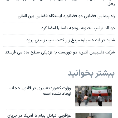
زحل
راه پیمایی فضایی دو فضانورد ایستگاه فضایی بین المللی
دونالد ترامپ مصوبه بودجه ناسا را امضا کرد
شاید در آینده سیاره مریخ زیر کشت سیب زمینی برود
شرکت «اسپیس اکس» دو توریست به نزدیکی سطح ماه می فرستد
بیشتر بخوانید
وزارت کشور: تغییری در قانون حجاب
ایجاد نشده است
عراقچی: تبادل پیام با آمریکا در جریان