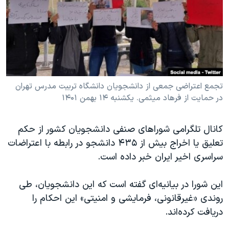
دنبال کنید
مستندها
فرهنگ و زندگی
حقوق شهروندی
انتخابات ریاست جمهوری آمریکا ۲۰۲۴
اقتصادی
حمله جمهوری اسلامی به اسرائیل
رمز مهسا
علم و فناوری
زبانهای مختلف
اسرائیل در جنگ
ورزش زنان در ایران
تجمع اعتراضی جمعی از دانشجویان دانشگاه تربیت مدرس تهران
در حمایت از فرهاد میثمی. یکشنبه ۱۴ بهمن ۱۴۰۱
گالری عکس
اعتراضات زن، زندگی، آزادی
آرشیو پخش زنده
مجموعه مستندهای دادخواهی
کانال تلگرامی
شوراهای صنفی دانشجویان کشور از حکم
تریبونال مردمی آبان ۹۸
تعلیق یا اخراج بیش از
۴۳۵
دانشجو در رابطه با اعتراضات
سراسری اخیر ایران خبر داده است.
دادگاه حمید نوری
چهل سال گروگان‌گیری
این شورا در بیانیه‌ای گفته است که این دانشجویان، طی
قانون شفافیت دارائی کادر رهبری ایران
روندی «غیرقانونی، فرمایشی و امنیتی» این احکام را
دریافت کرده‌اند.
اعتراضات مردمی آبان ۹۸