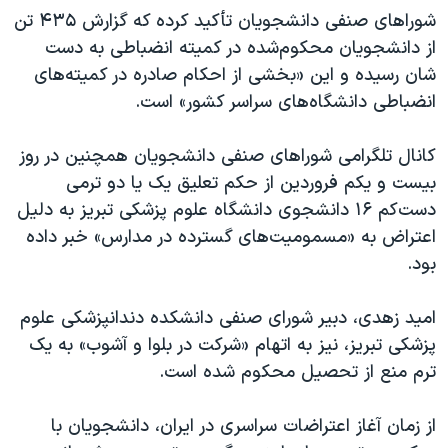
اسرائیل در جنگ
شوراهای صنفی دانشجویان تأکید کرده که گزارش
۴۳۵ تن
نرگس محمدی برنده جایزه نوبل صلح
از دانشجویان محکوم‌شده در کمیته انضباطی به دست
شان رسیده و این «بخشی از احکام صادره در کمیته‌های
همایش محافظه‌کاران آمریکا «سی‌پک»
انضباطی دانشگاه‌های سراسر کشور» است.
صفحه‌های ویژه
سفر پرزیدنت ترامپ به چین
کانال تلگرامی شوراهای صنفی دانشجویان همچنین در روز
بیست و یکم فروردین از حکم تعلیق یک یا دو ترمی
دست‌کم
۱۶
دانشجوی دانشگاه علوم پزشکی تبریز به دلیل
اعتراض به «مسمومیت‌های گسترده در مدارس» خبر داده
بود.
امید زهدی، دبیر شورای صنفی دانشکده دندانپزشکی علوم
پزشکی تبریز، نیز به اتهام «شرکت در بلوا و آشوب» به یک
ترم منع از تحصیل محکوم شده است.
از زمان آغاز اعتراضات سراسری در ایران، دانشجویان با