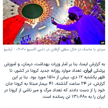
دنبال کنید
مستندها
فرهنگ و زندگی
حقوق شهروندی
انتخابات ریاست جمهوری آمریکا ۲۰۲۴
اقتصادی
حمله جمهوری اسلامی به اسرائیل
رمز مهسا
علم و فناوری
زبانهای مختلف
اسرائیل در جنگ
ورزش زنان در ایران
گالری عکس
اعتراضات زن، زندگی، آزادی
مردی با ماسک در حال سلفی گرفتن در «دبی اکسپو ۲۰۲۰» - آرشیو
آرشیو پخش زنده
مجموعه مستندهای دادخواهی
به گزارش ایمنا، بنا بر آمار وزرات بهداشت، درمان، و آموزش
تریبونال مردمی آبان ۹۸
پزشکی
ایران
، تعداد موارد روزانه جدید کرونا در کشور، تا
دادگاه حمید نوری
ظهر یکشنبه ۱۲ دی، بیش از ۱۵۱۰ مورد بود. بنا بر این
گزارش، در ۲۴ ساعت گذشته، ۴۱ بیمار مبتلا به کرونا جان
چهل سال گروگان‌گیری
خود را از دست دادند که تعداد مرگ و میر ناشی از کرونا در
قانون شفافیت دارائی کادر رهبری ایران
ایران را به ۱۳۱٫۶۸۰ تن رسانده است.
اعتراضات مردمی آبان ۹۸