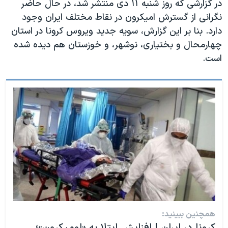
در گزارشی که روز شنبه ۱۱ دی منتشر شد، در حال حاضر
اسرائیل در جنگ
نگرانی از گسترش امیکرون در نقاط مختلف ایران وجود
نرگس محمدی برنده جایزه نوبل صلح
دارد. بنا بر این گزارش، سویه جدید ویروس کرونا در استان
همایش محافظه‌کاران آمریکا «سی‌پک»
چهارمحال و بختیاری، نوشهر، و خوزستان هم دیده شده
است.
صفحه‌های ویژه
سفر پرزیدنت ترامپ به چین
همچنین ببینید: