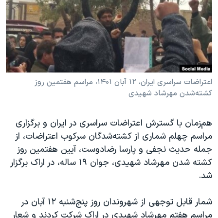
دنبال کنید
مستندها
فرهنگ و زندگی
حقوق شهروندی
انتخابات ریاست جمهوری آمریکا ۲۰۲۴
اقتصادی
حمله جمهوری اسلامی به اسرائیل
رمز مهسا
علم و فناوری
زبانهای مختلف
اسرائیل در جنگ
ورزش زنان در ایران
اعتراضات سراسری ایران، ۱۲ آبان ۱۴۰۱، مراسم هفتمین روز
کشته‌شدن مهرشاد شهیدی
گالری عکس
اعتراضات زن، زندگی، آزادی
آرشیو پخش زنده
مجموعه مستندهای دادخواهی
هم‌زمان با گسترش اعتراضات سراسری در ایران و برگزاری
تریبونال مردمی آبان ۹۸
مراسم چهلم شماری از کشته‌شدگان سرکوب اعتراضات، از
جمله حدیث نجفی و پارسا رضادوست، آیین هفتمین روز
دادگاه حمید نوری
کشته شدن مهرشاد شهیدی، جوان ۱۹ ساله، در اراک برگزار
چهل سال گروگان‌گیری
شد.
قانون شفافیت دارائی کادر رهبری ایران
شمار قابل توجهی از شهروندان روز پنج‌شنبه ۱۲ آبان در
اعتراضات مردمی آبان ۹۸
مراسم هفتم مهرشاد شهیدی در اراک شرکت کردند و شعار