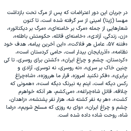
در جریان این دور اعتراضات که پس از مرگ تحت بازداشت
مهسا (ژینا) امینی از سر گرفته شده است، تا کنون
شعارهایی از جمله «مرگ بر خامنه‌ای»، «مرگ بر دیکتاتور»،
«زن، زندگی، آزادی»، «خامنه‌ای قاتله، حکومتش باطله»،
«فتنه ۵۷، عامل هر فلاکت»، «این آخرین پیامه، هدف خود
نظامه»، «آذربایجان بیدار است، حامی کردستان است»،
«کردستان، چشم و چراغ ایران»، «کشتن برای روسری، تا کی
چنین خاک بر سری»، «نه روسری، نه توسری، آزادی و
برابری»، «فکر نکنید امروزه، قرار ما هرروزه»، «شاه‌چراغ
رکس دیگه است، اینم یه نیرنگ دیگه است»، «همونی که
چلاقه، قاتل شاه‌چراغه»، «می‌کشم، هر آنکه خواهرم
کشت»، «هر یه نفر کشته شه، هزار نفر پشتشه»، «زاهدان،
چشم و چراغ ایران»، «وای به روزی که مسلح شویم»، «رضا
شاه،‌ روحت شاد» داده شده است.