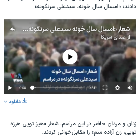
اسرائیل در جنگ
دادند: «امسال سال خونه، سیدعلی سرنگونه»
نرگس محمدی برنده جایزه نوبل صلح
همایش محافظه‌کاران آمریکا «سی‌پک»
شعار «امسال سال خونه سیدعلی سرنگونه» در مراسم هفتم مهرشاد شهیدی - اراک
صفحه‌های ویژه
از
صدای آمریکا
سفر پرزیدنت ترامپ به چین
No media source currently available
0:00
0:31
دانلود
زنان و مردان حاضر در این مراسم، شعار «هیز تویی هرزه
تویی، زن آزاده منم» را مقابل‌خوانی کردند.