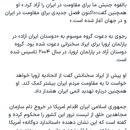
اسرائیل در جنگ
بالقوه جنبش ما برای مقاومت در ایران را آزاد کرد‫.‬» او
نرگس محمدی برنده جایزه نوبل صلح
همچنین گفت‫:‬‌«اکنون فصل جدیدی برای مقاومت در ایران
و در جهان آغاز شده است‫.‬»
همایش محافظه‌کاران آمریکا «سی‌پک»
صفحه‌های ویژه
رجوی به دعوت گروه موسوم به «دوستان ایران آزاد» در
سفر پرزیدنت ترامپ به چین
پارلمان اروپا برای ایراد سخنرانی دعوت شده بود‫.‬ گروه
دوستان آزاد در پارلمان اروپا، در سال ۲۰۰۴ تاسیس شده
است‫.‬
او پیش از ایراد سخنانش گفت از اتحادیه اروپا خواهد
خواست تا به مقاومت مردم ایران بیشتر کمک کند‫.‬ او
همچنین درباره تهدید اتمی ایران هشدار داد‫.‬
جمهوری اسلامی ایران اقدام آمریکا در خروج نام سازمان
مجاهدین خلق از لیست ترور این کشور را محکوم کرده و
گفته است که این نشان دهنده «استاندارد دوگانه» آمریکا