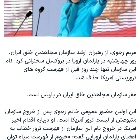
دنبال کنید
مستندها
فرهنگ و زندگی
حقوق شهروندی
انتخابات ریاست جمهوری آمریکا ۲۰۲۴
اقتصادی
حمله جمهوری اسلامی به اسرائیل
رمز مهسا
علم و فناوری
زبانهای مختلف
اسرائیل در جنگ
ورزش زنان در ایران
مریم رجوی، از رهبران ارشد سازمان مجاهدین خلق ایران،
روز چهارشنبه در پارلمان اروپا در بروکسل سخنرانی کرد‫.‬ نام
گالری عکس
اعتراضات زن، زندگی، آزادی
این سازمان تنها چند روز قبل از فهرست گروه های
آرشیو پخش زنده
مجموعه مستندهای دادخواهی
تروریستی آمریکا حذف شد‫.‬
تریبونال مردمی آبان ۹۸
مقر سازمان مجاهدین خلق ایران در پاریس است.
دادگاه حمید نوری
چهل سال گروگان‌گیری
این اولین حضور عمومی خانم رجوی پس از خروج سازمان
قانون شفافیت دارائی کادر رهبری ایران
متبوعش از لیست ترور آمریکا است‫.‬ او درباره اقدام اخیر
آمریکا در خروج نام این سازمان از فهرست ترور خطاب به
اعتراضات مردمی آبان ۹۸
اعضای پارلمان اروپایی گفت‫:‬ «خروج از فهرست سیاه توان