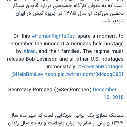
اسرائیل در جنگ
است که به عنوان کارآگاه خصوصی درباره قاچاق سیگار
نرگس محمدی برنده جایزه نوبل صلح
تحقیق می‌کرد. او سال ۱۳۸۵ در جزیره کیش در ایران
ناپدید شد.
همایش محافظه‌کاران آمریکا «سی‌پک»
صفحه‌های ویژه
On this
#HumanRightsDay
, spare a moment to
سفر پرزیدنت ترامپ به چین
remember the innocent Americans held hostage
by
#Iran
, and their families. The regime must
release Bob Levinson and all other U.S. hostages
immediately.
#FreeIranHostages
@HelpBobLevinson
pic.twitter.com/3d4qqqG8Bf
December
— Secretary Pompeo (@SecPompeo)
10, 2018
سیامک نمازی یک ایرانی-آمریکایی است که مهر ماه سال
۱۳۹۴ و پس از سفر به ایران بازداشت و به ده سال زندان