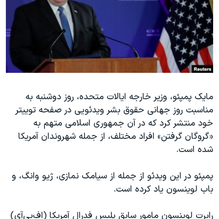
دنبال کنید
مستندها
فرهنگ و زندگی
حقوق شهروندی
انتخابات ریاست جمهوری آمریکا ۲۰۲۴
اقتصادی
حمله جمهوری اسلامی به اسرائیل
رمز مهسا
علم و فناوری
زبانهای مختلف
اسرائیل در جنگ
ورزش زنان در ایران
مایک پمپئو، وزیر خارجه ایالات متحده، روز دوشنبه به
گالری عکس
اعتراضات زن، زندگی، آزادی
مناسبت روز جهانی حقوق‌ بشر ویدئویی در صفحه توییتر
آرشیو پخش زنده
مجموعه مستندهای دادخواهی
خود منتشر کرد که در آن جمهوری اسلامی متهم به
تریبونال مردمی آبان ۹۸
«گروگان گرفتن» افراد مختلف، از جمله شهروندان آمریکا
شده است.
دادگاه حمید نوری
چهل سال گروگان‌گیری
پمپئو در این ویدئو از جمله از سیامک نمازی، ژیو وانگ، و
قانون شفافیت دارائی کادر رهبری ایران
باب لوینسون یاد کرده است.
اعتراضات مردمی آبان ۹۸
رابرت لوینسون مامور سابق پلیس فدرال آمریکا (اف‌بی‌آی)