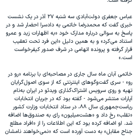
گرفته است.
اسرائیل در جنگ
نرگس محمدی برنده جایزه نوبل صلح
عباس جعفری دولت‌آبادی سه شنبه ۲۷ آذر در یک نشست
همایش محافظه‌کاران آمریکا «سی‌پک»
خبری گفت که محمدرضا خاتمی به دادسرا احضار شد و در
پاسخ به سوالی درباره مدارک خود «به اظهارات زید و عمرو
صفحه‌های ویژه
استناد می‌کرد» و به همین دلیل «این فرد تحت تعقیب
سفر پرزیدنت ترامپ به چین
قرار گرفته و پرونده اتهامی در شرف صدور کیفرخواست
است.»
خاتمی آبان ماه سال جاری در مصاحبه‌ای با برنامه «رو در
رو» - سری گفت‌وگوهای اینترنتی که از سوی اصول‌گرایان
تهیه و روی سرویس اشتراک‌گذاری ویدئو در ایران به‌نام
آپارات منتشر می‌شود - گفته بود که در جریان انتخابات
ریاست‌جمهوری سال ۸۸، در ستاد انتخابات وزارت کشور
«تقلب» رخ داد و «هشت‌میلیون» رای به صندوق‌ها اضافه
شد. او اضافه کرده بود که این اطلاعات را از «افراد مطلع
جناح مقابل» به‌ دست آورده است که «نمی‌خواهند نامشان