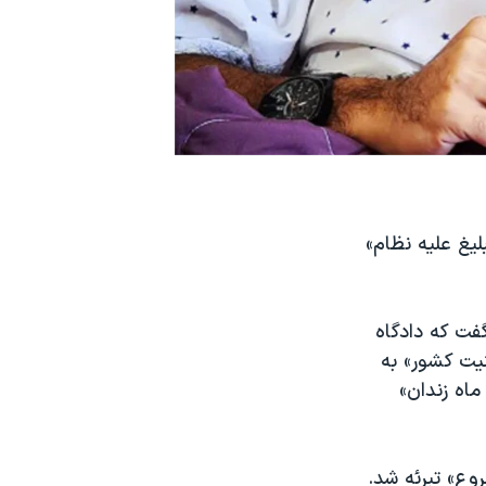
لیغ علیه نظام»
 دی به صدای آمریکا گفت که دادگاه
نیت کشور» به
اه زندان»
روع» تبرئه شد.