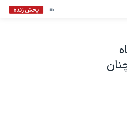
پخش زنده
ه
نان