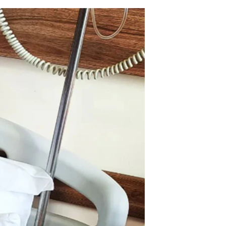
مستندها
فرهنگ و زندگی
حقوق شهروندی
انتخابات ریاست جمهوری آمریکا ۲۰۲۴
اقتصادی
حمله جمهوری اسلامی به اسرائیل
رمز مهسا
علم و فناوری
اسرائیل در جنگ
ورزش زنان در ایران
گالری عکس
اعتراضات زن، زندگی، آزادی
آرشیو پخش زنده
مجموعه مستندهای دادخواهی
تریبونال مردمی آبان ۹۸
دادگاه حمید نوری
چهل سال گروگان‌گیری
قانون شفافیت دارائی کادر رهبری ایران
اعتراضات مردمی آبان ۹۸
اسرائیل در جنگ