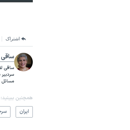
اشتراک
ساقی ل
مسائل ایران و 
همچنبن ببینید:
ايران
سرخ