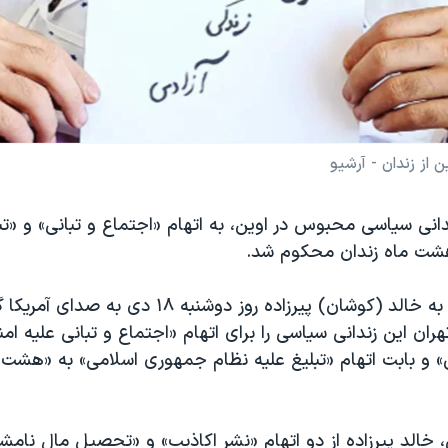
 از زندان - آرشیو
ندانی سیاسی محبوس در اوین، به اتهام «اجتماع و تبانی» و «تب
هشت ماه زندان محکوم شد.
یک منبع نزدیک به خالد (کوشان) پیرزاده روز دوشنبه ۱۸
هران این زندانی سیاسی را برای اتهام «اجتماع و تبانی علیه ام
و بابت اتهام «تبلیغ علیه نظام جمهوری اسلامی» به «هشت م
ش، خالد پیرزاده از دو اتهام «نشر اکاذیب» و «تحصیل مال نامش