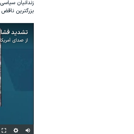
زندانیان سیاسی 
بزرگترین ناقض 
از
صدای آمریکا