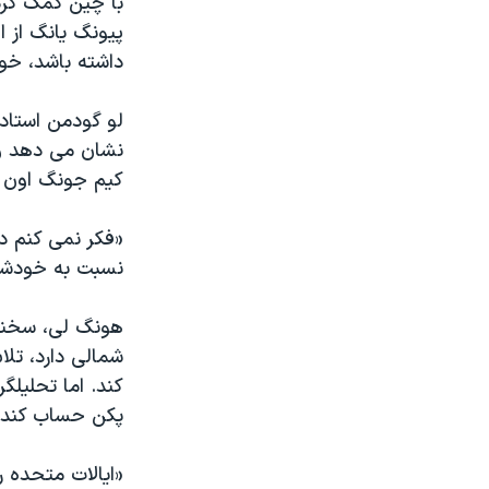
با چین کمک کرد
پیونگ یانگ از ا
داشته باشد، خو
لو گودمن استاد 
نشان می دهد واش
کیم جونگ اون 
«فکر نمی کنم دو
نسبت به خودشان،
هونگ لی، سخنگو
شمالی دارد، تلا
کند. اما تحلیلگ
پکن حساب کند. م
«ایالات متحده را