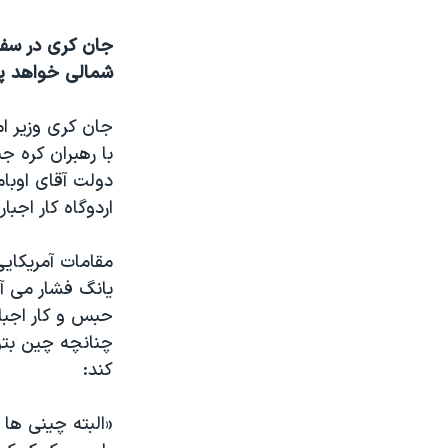
نرگس محمدی برنده جایزه نوبل صلح
جان کری در سفر
همایش محافظه‌کاران آمریکا «سی‌پک»
شمالی خواهد پ
صفحه‌های ویژه
جان کری وزیر ام
سفر پرزیدنت ترامپ به چین
با رهبران کره ج
دولت آقای اوبام
اردوگاه کار اجب
مقامات آمریکای
حبس و کار اجبا
چنانچه چین بتوا
کند:
«البته چینی ها 