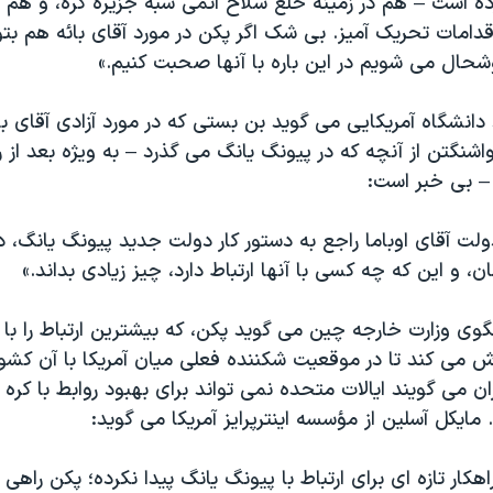
ه است – هم در زمینه خلع سلاح اتمی شبه جزیره کره، و هم د
قدامات تحریک آمیز. بی شک اگر پکن در مورد آقای بائه هم بت
شحال می شویم در این باره با آنها صحبت کنیم.»
دانشگاه آمریکایی می گوید بن بستی که در مورد آزادی آقای ب
نگتن از آنچه که در پیونگ یانگ می گذرد – به ویژه بعد از ر
– بی خبر است:
لت آقای اوباما راجع به دستور کار دولت جدید پیونگ یانگ، دی
 و این که چه کسی با آنها ارتباط دارد، چیز زیادی بداند.»
ی وزارت خارجه چین می گوید پکن، که بیشترین ارتباط را با 
ش می کند تا در موقعیت شکننده فعلی میان آمریکا با آن کشور 
ران می گویند ایالات متحده نمی تواند برای بهبود روابط با کره
ایکل آسلین از مؤسسه اینترپرایز آمریکا می گوید:
هکار تازه ای برای ارتباط با پیونگ یانگ پیدا نکرده؛ پکن راهی