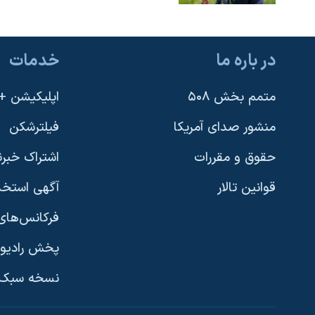
در باره ما
خدمات
متمم بخش ۵۰۸
اپلیکیشن +VOA
منشور صدای آمریکا
فیلترشکن
حقوق و مقررات
اشتراک خبرن
قوانین تالار
آگهی استخد
فرکانس‌های 
پخش رادیو
یادگیری زبان انگلیسی
نسخه سبک 
دنبال کنید