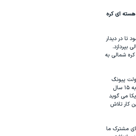
 هسته ای کره
 تا در دیدار
 بپردازد.
کره شمالی به
ولت پیونگ
یانگ فشار می آورند. وی به اتهام توطئه برای سرنگونی دولت کیم جونگ اون به ۱۵ سال
کا می گوید
ن کار تلاش
های مشترک ما