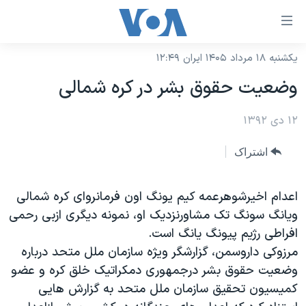
ینکهای
ابل
سترسی
یکشنبه ۱۸ مرداد ۱۴۰۵ ایران ۱۲:۴۹
خانه
هش
وضعیت حقوق بشر در کره شمالی
نسخه سبک وب‌سایت
ه
حتوای
۱۲ دی ۱۳۹۲
موضوع ها
صلی
برنامه های تلویزیونی
ایران
اشتراک
هش
جدول برنامه ها
ه
آمریکا
فحه
صفحه‌های ویژه
اعدام اخیرشوهرعمه کیم یونگ اون فرمانروای کره شمالی
جهان
صلی
ویانگ سونگ تک مشاورنزدیک او، نمونه دیگری ازبی رحمی
فرکانس‌های صدای آمریکا
ورزشی
جام جهانی ۲۰۲۶
هش
افراطی رژیم پیونگ یانگ است.
پخش رادیویی
ه
گزیده‌ها
عملیات خشم حماسی
مرزوکی داروسمن، گزارشگر ویژه سازمان ملل متحد درباره
ستجو
وضعیت حقوق بشر درجمهوری دمکراتیک خلق کره و عضو
۲۵۰سالگی آمریکا
ویژه برنامه‌ها
یادگیری زبان انگلیسی
کمیسیون تحقیق سازمان ملل متحد به گزارش هایی
ویدیوها
بایگانی برنامه‌های تلویزیونی