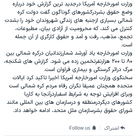
اسرائیل در جنگ
وزارت امورخارجه آمریکا درجدید ترین گزارش خود درباره
وضع حقوق بشردرکشورهای گوناگون گفت دولت کره
نرگس محمدی برنده جایزه نوبل صلح
شمالی بسیاری ازجنبه های زندگی شهروندان خود را بشدت
همایش محافظه‌کاران آمریکا «سی‌پک»
کنترل می کند، که محرومیت از آزادی بیان، مطبوعات،
صفحه‌های ویژه
تجمع، مذهب، رفت و آمد و حقوق کارگری از آن جمله
است.
سفر پرزیدنت ترامپ به چین
وزارت امورخارجه یاد آورشد شمارزندانیان درکره شمالی بین
۸۰ تا ۲۰۰ هزارنفرتخمین زده می شود. گزارش های شکنجه،
مرگ دراثر گرسنگی و بیماری فراوان است.
سخنگوی وزارت امورخارجه آمریکا اخیرا تاکید کرد ایالات
متحده همچنان عمیقا نگران رفاه مردم کره شمالی است
وبرای افزایش توجه به شرایط اسفباردرآنجا به کاربا
کشورهای دیگردرمنطقه و درسازمان های بین المللی مانند
شورای حقوق بشرسازمان ملل متحد، ادامه خواهد داد.
اشتراک
Follow us