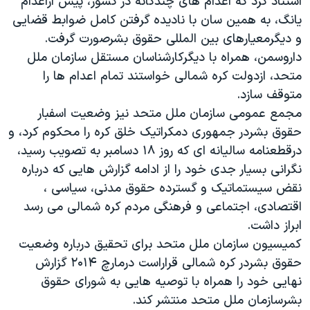
استناد کرد که اعدام های چندگانه در کشور، پیش ازاعدام
دنبال کنید
مستندها
فرهنگ و زندگی
یانگ، به همین سان با نادیده گرفتن کامل ضوابط قضایی
و دیگرمعیارهای بین المللی حقوق بشرصورت گرفت.
حقوق شهروندی
انتخابات ریاست جمهوری آمریکا ۲۰۲۴
داروسمن، همراه با دیگرکارشناسان مستقل سازمان ملل
اقتصادی
حمله جمهوری اسلامی به اسرائیل
متحد، ازدولت کره شمالی خواستند تمام اعدام ها را
رمز مهسا
علم و فناوری
متوقف سازد.
زبانهای مختلف
مجمع عمومی سازمان ملل متحد نیز وضعیت اسفبار
اسرائیل در جنگ
ورزش زنان در ایران
حقوق بشردر جمهوری دمکراتیک خلق کره را محکوم کرد، و
گالری عکس
اعتراضات زن، زندگی، آزادی
درقطعنامه سالیانه ای که روز ۱۸ دسامبر به تصویب رسید،
آرشیو پخش زنده
مجموعه مستندهای دادخواهی
نگرانی بسیار جدی خود را از ادامه گزارش هایی که درباره
نقض سیستماتیک و گسترده حقوق مدنی، سیاسی ،
تریبونال مردمی آبان ۹۸
اقتصادی، اجتماعی و فرهنگی مردم کره شمالی می رسد
دادگاه حمید نوری
ابراز داشت.
چهل سال گروگان‌گیری
کمیسیون سازمان ملل متحد برای تحقیق درباره وضعیت
حقوق بشردر کره شمالی قراراست درمارچ ۲۰۱۴ گزارش
قانون شفافیت دارائی کادر رهبری ایران
نهایی خود را همراه با توصیه هایی به شورای حقوق
اعتراضات مردمی آبان ۹۸
بشرسازمان ملل متحد منتشر کند.