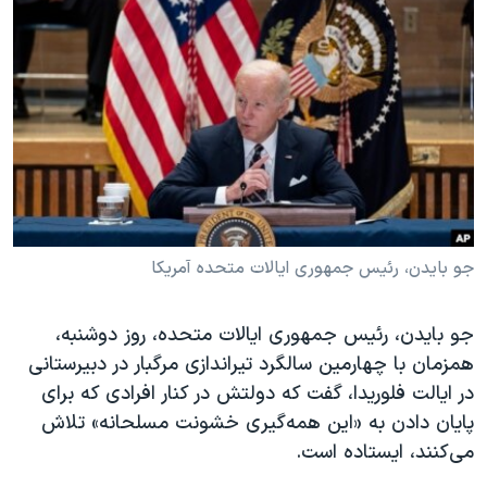
دنبال کنید
مستندها
فرهنگ و زندگی
حقوق شهروندی
انتخابات ریاست جمهوری آمریکا ۲۰۲۴
اقتصادی
حمله جمهوری اسلامی به اسرائیل
رمز مهسا
علم و فناوری
زبانهای مختلف
اسرائیل در جنگ
ورزش زنان در ایران
گالری عکس
اعتراضات زن، زندگی، آزادی
آرشیو پخش زنده
مجموعه مستندهای دادخواهی
جو بایدن، رئیس جمهوری ایالات متحده آمریکا
تریبونال مردمی آبان ۹۸
جو بایدن، رئیس جمهوری ایالات متحده، روز دوشنبه،
دادگاه حمید نوری
همزمان با چهارمین سالگرد تیراندازی مرگبار در دبیرستانی
چهل سال گروگان‌گیری
در ایالت فلوریدا، گفت که دولتش در کنار افرادی که برای
قانون شفافیت دارائی کادر رهبری ایران
پایان دادن به «این همه‌گیری خشونت مسلحانه» تلاش
می‌کنند، ایستاده است.
اعتراضات مردمی آبان ۹۸