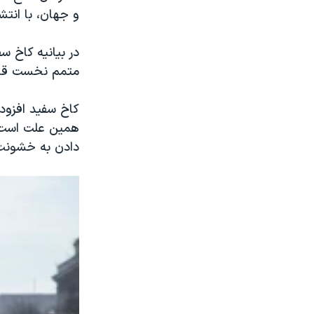
و جهان، با انتشا
در بیانیه کاخ س
متمم نخست قان
کاخ سفید افزود
همین علت است ک
دادن به خشونت د