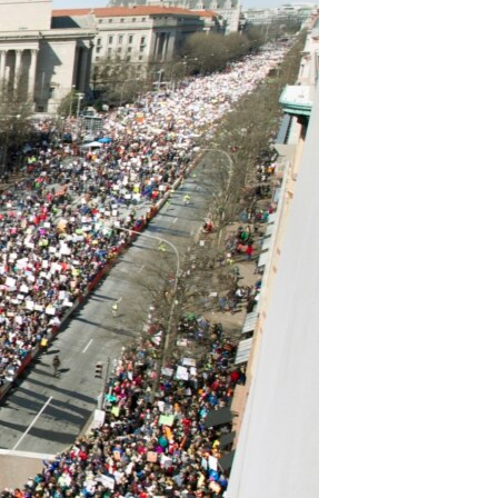
مستندها
فرهنگ و زندگی
حقوق شهروندی
انتخابات ریاست جمهوری آمریکا ۲۰۲۴
اقتصادی
حمله جمهوری اسلامی به اسرائیل
رمز مهسا
علم و فناوری
اسرائیل در جنگ
ورزش زنان در ایران
گالری عکس
اعتراضات زن، زندگی، آزادی
آرشیو پخش زنده
مجموعه مستندهای دادخواهی
تریبونال مردمی آبان ۹۸
دادگاه حمید نوری
چهل سال گروگان‌گیری
قانون شفافیت دارائی کادر رهبری ایران
اعتراضات مردمی آبان ۹۸
اسرائیل در جنگ