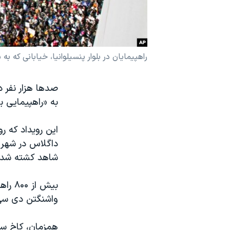
نرگس محمدی برنده جایزه نوبل صلح
همایش محافظه‌کاران آمریکا «سی‌پک»
صفحه‌های ویژه
راهپیمایان در بلوار پنسیلوانیا، خیابانی که ب
سفر پرزیدنت ترامپ به چین
صدها هزار نفر د
به «راهپیمایی ب
داگلاس در شهر پ
شاهد کشته شدن ۱۷ نفر در یک تیرانداز
واشنگتن دی سی 
همزمان، کاخ سف