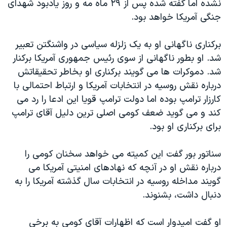
نشده اما گفته شده پس از ۲۹ ماه مه و روز یادبود شهدای
اسرائیل در جنگ
جنگی آمریکا خواهد بود.
نرگس محمدی برنده جایزه نوبل صلح
همایش محافظه‌کاران آمریکا «سی‌پک»
برکناری ناگهانی او به یک زلزله سیاسی در واشنگتن تعبیر
شد. او بطور ناگهانی از سوی رئیس جمهوری آمریکا برکنار
صفحه‌های ویژه
شد. دموکرات ها می گویند برکناری او بخاطر تحقیقاتش
سفر پرزیدنت ترامپ به چین
درباره نقش روسیه در انتخابات آمریکا و ارتباط احتمالی با
کارزار ترامپ بوده اما دولت ترامپ قویا این ادعا را رد می
کند و می گوید ضعف کومی اصلی ترین دلیل آقای ترامپ
برای برکناری او بود.
سناتور بور گفت این کمیته می خواهد سخنان کومی را
درباره نقش او در آنچه که نهادهای امنیتی آمریکا می
گویند مداخله روسیه در انتخابات سال گذشته آمریکا را به
دنبال داشت، بشنوند.
او گفت امیدوار است که اظهارات آقای کومی به برخی