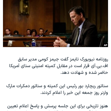
دنبال کنید
مستندها
فرهنگ و زندگی
حقوق شهروندی
انتخابات ریاست جمهوری آمریکا ۲۰۲۴
اقتصادی
حمله جمهوری اسلامی به اسرائیل
رمز مهسا
علم و فناوری
زبانهای مختلف
اسرائیل در جنگ
ورزش زنان در ایران
گالری عکس
اعتراضات زن، زندگی، آزادی
روزنامه نیویورک تایمز گفت جیمز کومی مدیر سابق
آرشیو پخش زنده
مجموعه مستندهای دادخواهی
اف.بی.آی قرار است در مقابل کمیته امنیتی سنای آمریکا
تریبونال مردمی آبان ۹۸
حاضر شده و شهادت دهد.
دادگاه حمید نوری
سناتور ریچارد بور رئیس این کمیته و سناتور دمکرات مارک
چهل سال گروگان‌گیری
وارنر روز جمعه این خبر را اعلام کردند.
قانون شفافیت دارائی کادر رهبری ایران
اعتراضات مردمی آبان ۹۸
هنوز تاریخی برای این جلسه پرسش و پاسخ اعلام تعیین