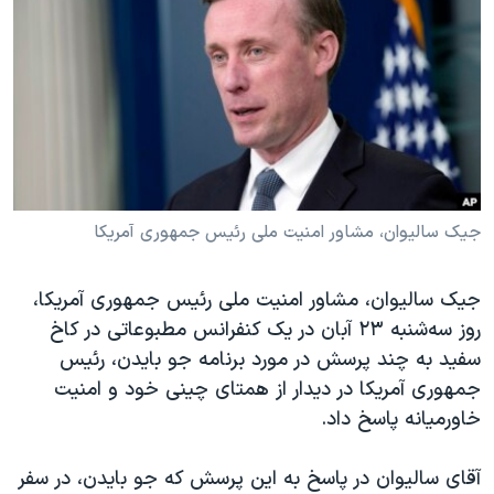
دنبال کنید
مستندها
فرهنگ و زندگی
حقوق شهروندی
انتخابات ریاست جمهوری آمریکا ۲۰۲۴
اقتصادی
حمله جمهوری اسلامی به اسرائیل
رمز مهسا
علم و فناوری
زبانهای مختلف
اسرائیل در جنگ
ورزش زنان در ایران
گالری عکس
اعتراضات زن، زندگی، آزادی
جیک سالیوان، مشاور امنیت ملی رئیس جمهوری آمریکا
آرشیو پخش زنده
مجموعه مستندهای دادخواهی
جیک سالیوان، مشاور امنیت ملی رئیس جمهوری آمریکا،
تریبونال مردمی آبان ۹۸
روز سه‌شنبه ۲۳ آبان در یک کنفرانس مطبوعاتی در کاخ
دادگاه حمید نوری
سفید به چند پرسش در مورد برنامه جو بایدن، رئیس
چهل سال گروگان‌گیری
جمهوری آمریکا در دیدار از همتای چینی خود و امنیت
خاورمیانه پاسخ داد.
قانون شفافیت دارائی کادر رهبری ایران
اعتراضات مردمی آبان ۹۸
آقای سالیوان در پاسخ به این پرسش که جو بایدن، در سفر