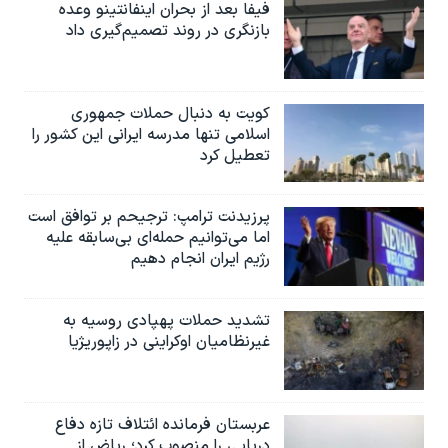
فیفا بعد از بحران اینفانتینو وعده
بازنگری در روند تصمیم‌گیری داد
کویت به دنبال حملات جمهوری
اسلامی تنها مدرسه ایرانی این کشور را
تعطیل کرد
پرزیدنت ترامپ: ترجیحم بر توافق است
اما می‌توانیم حمله‌ای بی‌سابقه علیه
رژیم ایران انجام دهیم
تشدید حملات پهپادی روسیه به
غیرنظامیان اوکراینی در زاپوریژیا
عربستان فرمانده ائتلاف تازه دفاع
دریایی را منصوب کرد؛ ریاض از