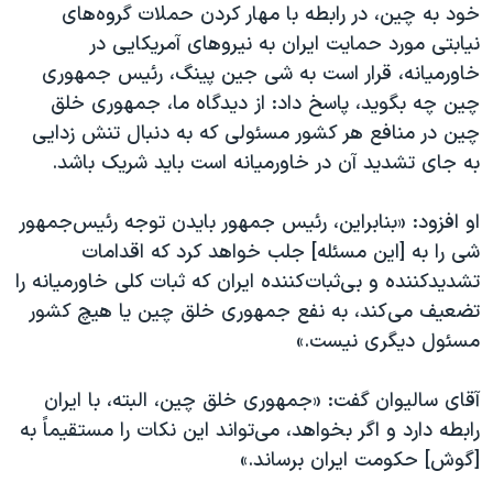
اسرائیل در جنگ
خود به چین، در رابطه با مهار کردن حملات گروه‌های
نیابتی مورد حمایت ایران به نیروهای آمریکایی در
نرگس محمدی برنده جایزه نوبل صلح
خاورمیانه، قرار است به شی جین پینگ، رئیس جمهوری
همایش محافظه‌کاران آمریکا «سی‌پک»
چین چه بگوید، پاسخ داد: از دیدگاه ما، جمهوری خلق
صفحه‌های ویژه
چین در منافع هر کشور مسئولی که به دنبال تنش زدایی
به جای تشدید آن در خاورمیانه است باید شریک باشد.
سفر پرزیدنت ترامپ به چین
او افزود: «بنابراین، رئیس جمهور بایدن توجه رئیس‌جمهور
شی را به [این مسئله] جلب خواهد کرد که اقدامات
تشدیدکننده و بی‌ثبات‌کننده ایران که ثبات کلی خاورمیانه را
تضعیف می‌کند، به نفع جمهوری خلق چین یا هیچ کشور
مسئول دیگری نیست.»
آقای سالیوان گفت: «جمهوری خلق چین، البته، با ایران
رابطه دارد و اگر بخواهد، می‌تواند این نکات را مستقیماً به
[گوش] حکومت ایران برساند.»