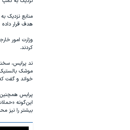
نزدیک بە کمپ آزا
منابع نزدیک به 
هدف قرار داده 
وزارت امور خارج
کردند.
ند پرایس، سخنگو
موشک بالستیک و
خواند و گفت که
پرایس همچنین با
این‌گونه «حملا
بیشتر را نیز مح