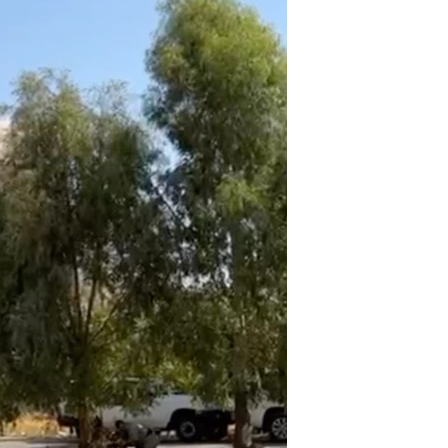
مستندها
فرهنگ و زندگی
حقوق شهروندی
انتخابات ریاست جمهوری آمریکا ۲۰۲۴
اقتصادی
حمله جمهوری اسلامی به اسرائیل
رمز مهسا
علم و فناوری
اسرائیل در جنگ
ورزش زنان در ایران
گالری عکس
اعتراضات زن، زندگی، آزادی
آرشیو پخش زنده
مجموعه مستندهای دادخواهی
تریبونال مردمی آبان ۹۸
دادگاه حمید نوری
چهل سال گروگان‌گیری
قانون شفافیت دارائی کادر رهبری ایران
اعتراضات مردمی آبان ۹۸
اسرائیل در جنگ