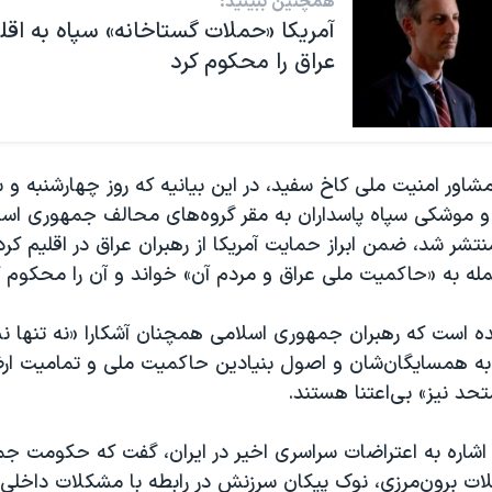
همچنین ببینید:
آمریکا «حملات گستاخانه» سپاه‌ به اق
عراق را محکوم کرد
اور امنیت ملی کاخ سفید، در این بیانیه که روز چهارشنبه و 
 موشکی سپاه پاسداران به مقر گروه‌های محالف جمهوری اسلا
تشر شد، ضمن ابراز حمایت آمریکا از رهبران عراق در اقلیم کر
مله به «حاکمیت ملی عراق و مردم آن» خواند و آن را محکوم ک
مده است که رهبران جمهوری اسلامی همچنان آشکارا «نه تنها 
 به همسایگان‌شان و اصول بنیادین حاکمیت ملی و تمامیت ا
حد نیز» بی‌اعتنا هستند.
ا اشاره به اعتراضات سراسری اخیر در ایران، گفت که حکومت ج
لات برون‌مرزی، نوک پیکان سرزنش در رابطه با مشکلات داخلی 