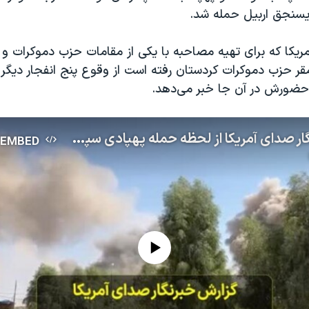
ویسنجق اربیل حملە شد.
ریکا که برای تهیه مصاحبە با یکی از مقامات حزب دموکرات و 
ر حزب دموکرات کردستان رفته است از وقوع پنج انفجار دیگر د
 حضورش در آن جا خبر می‌دهد.
گزارش خبرنگار صدای آمریکا از لحظه حمله پهپادی سپاه پاسداران به مقر حزب دموکرات در اقلیم کردستان
EMBED
No media source currently available