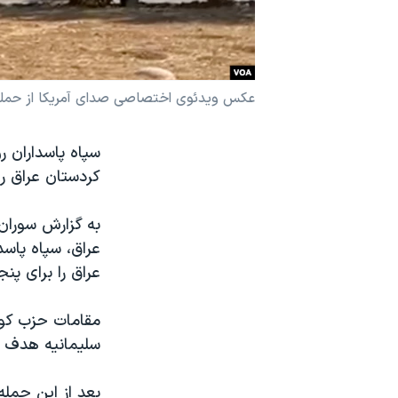
نرگس محمدی برنده جایزه نوبل صلح
همایش محافظه‌کاران آمریکا «سی‌پک»
صفحه‌های ویژه
عکس ویدئوی اختصاصی صدای آمریکا از حمله س
سفر پرزیدنت ترامپ به چین
سپاه پاسداران ر
کردستان عراق ر
به گزارش سوران
عراق را برای پن
مقامات حزب کوم
سلیمانیه هدف ح
بعد از این حمل