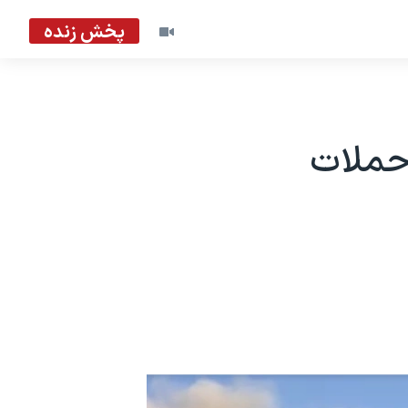
پخش زنده
حملات