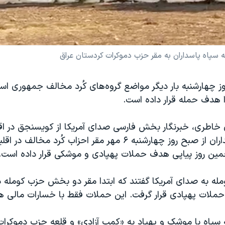
پاه پاسداران به مقر حزب دموکرات کردستان عراق
وز چهارشنبه بار دیگر مواضع گروه‌های کُرد مخالف جمهوری اسل
ا هدف حمله قرار داده است.
 خاطری، خبرنگار بخش فارسی صدای آمریکا از کویسنجق در اق
عراق، سپاه پاسداران از صبح روز چهارشنبه ۶ مهر مقر احزاب کُرد مخ
جمین روز پیاپی هدف حملات پهپادی و‌ موشکی قرار داده است.
لە به صدای آمریکا گفتند که ابتدا مقر دو بخش حزب کوملە در
ملات پهپادی قرار گرفت. این حملات فقط با خسارات مالی هم
ه سپاه با موشک و پهپاد به «کمپ آزادی» و قلعە حزب دموکرا