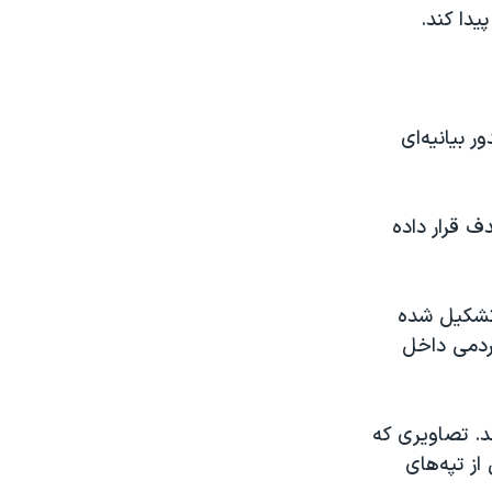
یدا کند.
 بیانیە‌ای
ف قرار دادە
 تشکیل شده
ردمی داخل
د. تصاویری که
ز تپە‌های