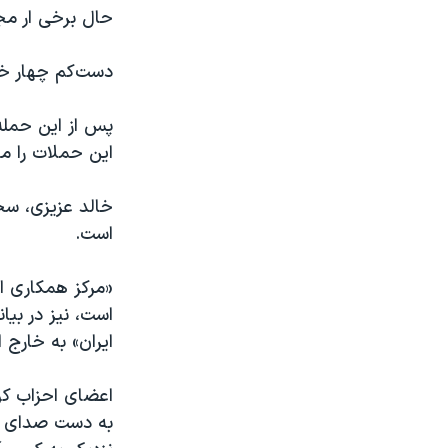
حال برخی ار مجر
دست‌کم چهار خب
پس از این حملە
این حملات را م
خالد عزیزی، سخ
است.
«مرکز همکاری ا
است، نیز در بی
ایران» به خارج 
اعضای احزاب کو
بە دست صدای آم