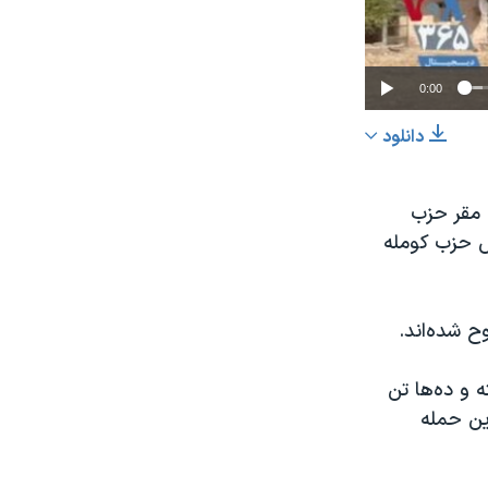
0:00
دانلود
اشتراک
 مقر حزب
ش حزب کومله
ح شده‌اند.
عرض
px
ن در این حملات کشتە و دەها تن
ین حمله