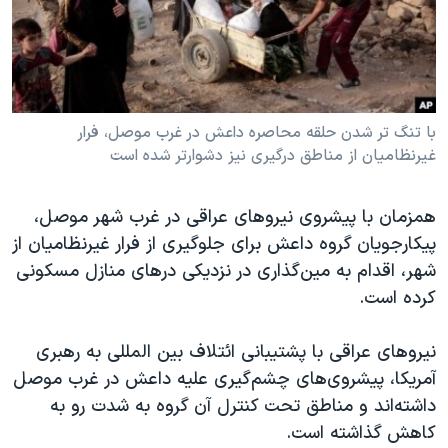
دنبال کنید
مستندها
فرهنگ و زندگی
حقوق شهروندی
انتخابات ریاست جمهوری آمریکا ۲۰۲۴
اقتصادی
حمله جمهوری اسلامی به اسرائیل
رمز مهسا
علم و فناوری
با تنگ تر شدن حلقه محاصره داعش در غرب موصل، فرار
زبانهای مختلف
غیرنظامیان از مناطق درگیری نیز دشوارتر شده است
اسرائیل در جنگ
ورزش زنان در ایران
گالری عکس
اعتراضات زن، زندگی، آزادی
همزمان با پیشروی نیروهای عراقی در غرب شهر موصل،
آرشیو پخش زنده
مجموعه مستندهای دادخواهی
پیکارجویان گروه داعش برای جلوگیری از فرار غیرنظامیان از
شهر، اقدام به مین‌گذاری در نزدیکی درهای منازل مسکونی
تریبونال مردمی آبان ۹۸
کرده است.
دادگاه حمید نوری
چهل سال گروگان‌گیری
نیروهای عراقی با پشتیبانی ائتلاف بین المللی به رهبری
آمریکا، پیشروی‌های چشم‌گیری علیه داعش در غرب موصل
قانون شفافیت دارائی کادر رهبری ایران
داشته‌اند و مناطق تحت کنترل آن گروه به شدت رو به
اعتراضات مردمی آبان ۹۸
کاهش گذاشته است.