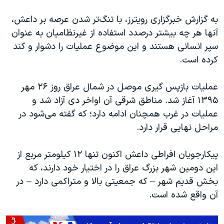
اسرائیل در جنگ
به گزارش خبرگزاری رویترز، با تنگ‌تر شدن عرصه بر داعش،
نرگس محمدی برنده جایزه نوبل صلح
آنها هر چه بیشتر درصدد استفاده از غیرنظامیان به عنوان
همایش محافظه‌کاران آمریکا «سی‌پک»
سپر انسانی هستند و این موضوع عملیات را دشوار و کند
صفحه‌های ویژه
کرده است.
سفر پرزیدنت ترامپ به چین
عملیات بازپس گیری موصل در شمال عراق روز ۲۶ مهر
۱۳۹۵ آغاز شد. مناطق شرقی آن اواخر دی آزاد شد و
عملیات در غرب همچنان ادامه دارد؛ که گفته می‌شود در
مراحل نهایی قرار دارد.
پیکارجویان افراطی داعش اکنون تنها ۱۲ کیلومتر مربع از
این دومین شهر بزرگ عراق را در اختیار خود دارند، که
بخش قدیم شهر – که جمعیتی بالا و متراکمی دارد – در
آن واقع شده است.