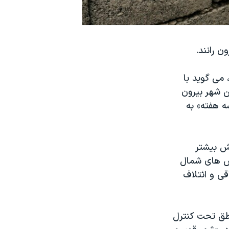
ن رانند.
 می گوید با
ن شهر بیرون
ه هفته» به
عش بیشتر
خش های شمال
ی و ائتلاف
اطق تحت کنترل