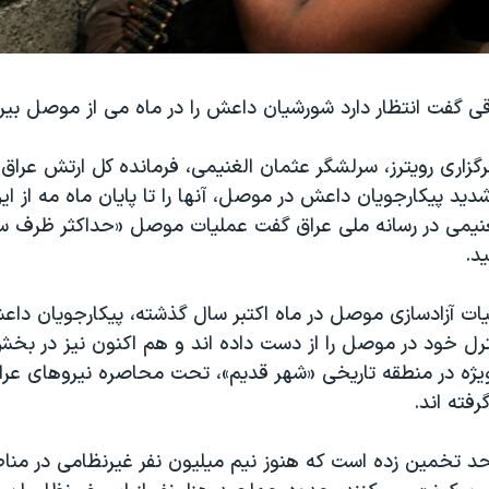
ی گفت انتظار دارد شورشیان داعش را در ماه می از موصل بیرو
رگزاری رویترز، سرلشگر عثمان الغنیمی، فرمانده کل ارتش عراق،
د پیکارجویان داعش در موصل، آنها را تا پایان ماه مه از ای
لغنیمی در رسانه ملی عراق گفت عملیات موصل «حداکثر ظرف س
د.
لیات آزادسازی موصل در ماه اکتبر سال گذشته، پیکارجویان دا
ل خود در موصل را از دست داده اند و هم اکنون نیز در ب
ژه در منطقه تاریخی «شهر قدیم»، تحت محاصره نیروهای عراق
رفته اند.
د تخمین زده است که هنوز نیم میلیون نفر غیرنظامی در من