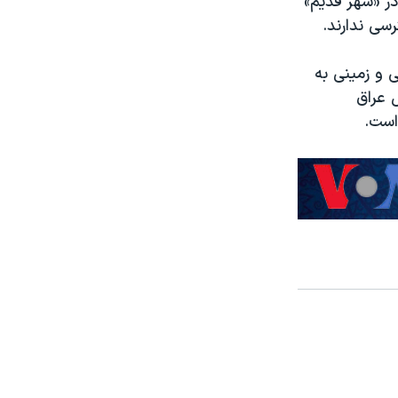
ر «شهر قدیم»
سی ندارند.
 و زمینی به
 عراق