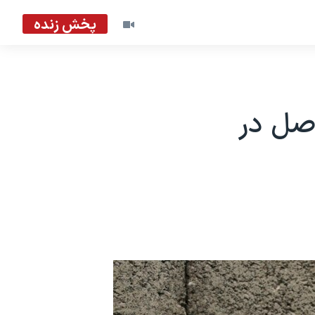
پخش زنده
وصل در