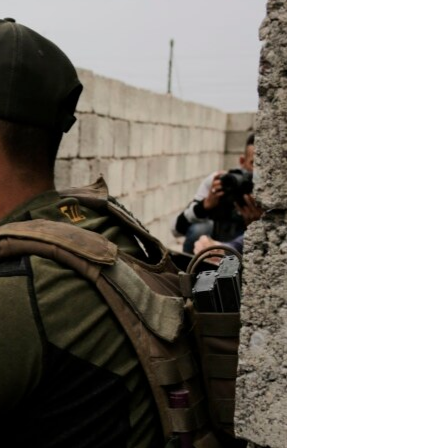
مستندها
فرهنگ و زندگی
حقوق شهروندی
انتخابات ریاست جمهوری آمریکا ۲۰۲۴
اقتصادی
حمله جمهوری اسلامی به اسرائیل
رمز مهسا
علم و فناوری
اسرائیل در جنگ
ورزش زنان در ایران
گالری عکس
اعتراضات زن، زندگی، آزادی
آرشیو پخش زنده
مجموعه مستندهای دادخواهی
تریبونال مردمی آبان ۹۸
دادگاه حمید نوری
چهل سال گروگان‌گیری
قانون شفافیت دارائی کادر رهبری ایران
اعتراضات مردمی آبان ۹۸
اسرائیل در جنگ