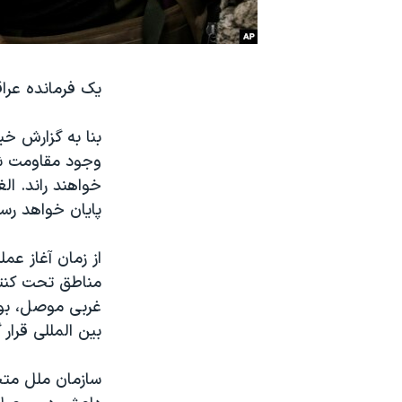
نرگس محمدی برنده جایزه نوبل صلح
همایش محافظه‌کاران آمریکا «سی‌پک»
یک فرمانده عراق
صفحه‌های ویژه
سفر پرزیدنت ترامپ به چین
بنا به گزارش خب
وجود مقاومت شدی
خواهند راند. ا
پایان خواهد رسی
از زمان آغاز عم
مناطق تحت کنتر
غربی موصل، بوی
بین المللی قرار گ
سازمان ملل متح